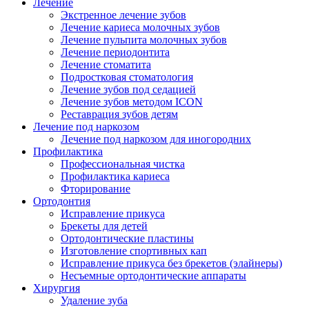
Лечение
Экстренное лечение зубов
Лечение кариеса молочных зубов
Лечение пульпита молочных зубов
Лечение периодонтита
Лечение стоматита
Подростковая стоматология
Лечение зубов под седацией
Лечение зубов методом ICON
Реставрация зубов детям
Лечение под наркозом
Лечение под наркозом для иногородних
Профилактика
Профессиональная чистка
Профилактика кариеса
Фторирование
Ортодонтия
Исправление прикуса
Брекеты для детей
Ортодонтические пластины
Изготовление спортивных кап
Исправление прикуса без брекетов (элайнеры)
Несъемные ортодонтические аппараты
Хирургия
Удаление зуба