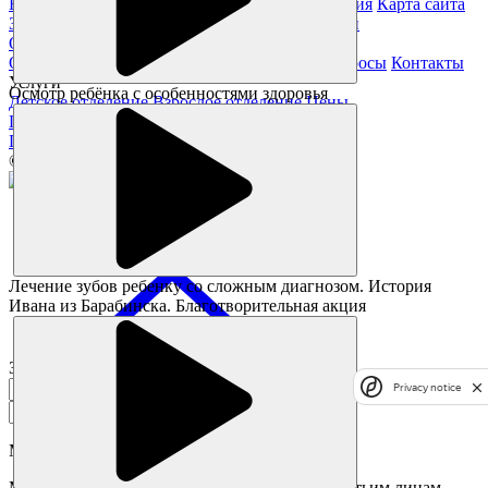
Благотворительность
Юридическая информация
Карта сайта
Заявление на получение справки из налоговой
О нас
О клинике
Специалисты
Отзывы
Частые вопросы
Контакты
Услуги
Осмотр ребёнка с особенностями здоровья
Детское отделение
Взрослое отделение
Цены
Полезное
Памятка пациента
Статьи
Акции
© Все права защищены.
Лечение зубов ребенку со сложным диагнозом. История
Ивана из Барабинска. Благотворительная акция
Заказать звонок
Privacy notice
Мы перезвоним в течении
7 минут
Мы обязуемся не передавать ваши данные третьим лицам.