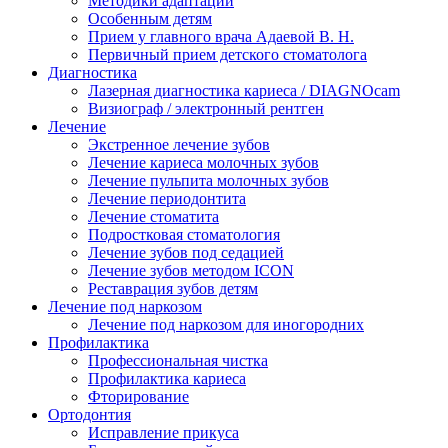
Методики адаптации
Особенным детям
Прием у главного врача Адаевой В. Н.
Первичный прием детского стоматолога
Диагностика
Лазерная диагностика кариеса / DIAGNOcam
Визиограф / электронный рентген
Лечение
Экстренное лечение зубов
Лечение кариеса молочных зубов
Лечение пульпита молочных зубов
Лечение периодонтита
Лечение стоматита
Подростковая стоматология
Лечение зубов под седацией
Лечение зубов методом ICON
Реставрация зубов детям
Лечение под наркозом
Лечение под наркозом для иногородних
Профилактика
Профессиональная чистка
Профилактика кариеса
Фторирование
Ортодонтия
Исправление прикуса