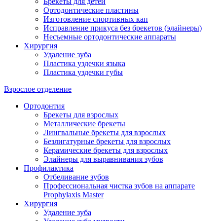
Брекеты для детей
Ортодонтические пластины
Изготовление спортивных кап
Исправление прикуса без брекетов (элайнеры)
Несъемные ортодонтические аппараты
Хирургия
Удаление зуба
Пластика уздечки языка
Пластика уздечки губы
Взрослое отделение
Ортодонтия
Брекеты для взрослых
Металлические брекеты
Лингвальные брекеты для взрослых
Безлигатурные брекеты для взрослых
Керамические брекеты для взрослых
Элайнеры для выравнивания зубов
Профилактика
Отбеливание зубов
Профессиональная чистка зубов на аппарате
Prophylaxis Master
Хирургия
Удаление зуба