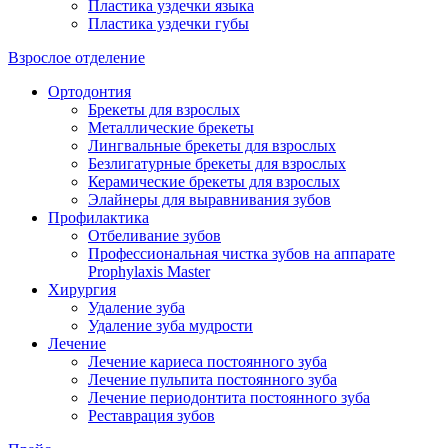
Пластика уздечки языка
Пластика уздечки губы
Взрослое отделение
Ортодонтия
Брекеты для взрослых
Металлические брекеты
Лингвальные брекеты для взрослых
Безлигатурные брекеты для взрослых
Керамические брекеты для взрослых
Элайнеры для выравнивания зубов
Профилактика
Отбеливание зубов
Профессиональная чистка зубов на аппарате
Prophylaxis Master
Хирургия
Удаление зуба
Удаление зуба мудрости
Лечение
Лечение кариеса постоянного зуба
Лечение пульпита постоянного зуба
Лечение периодонтита постоянного зуба
Реставрация зубов