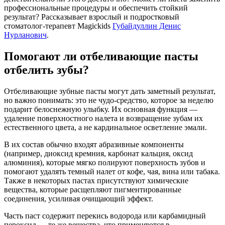
профессиональные процедуры и обеспечить стойкий
результат? Рассказывает взрослый и подростковый
стоматолог-терапевт Magickids
Губайдуллин Денис
Нурланович
.
Помогают ли отбеливающие пасты
отбелить зубы?
Отбеливающие зубные пасты могут дать заметный результат,
но важно понимать: это не чудо-средство, которое за неделю
подарит белоснежную улыбку. Их основная функция —
удаление поверхностного налета и возвращение зубам их
естественного цвета, а не кардинальное осветление эмали.
В их состав обычно входят абразивные компоненты
(например, диоксид кремния, карбонат кальция, оксид
алюминия), которые мягко полируют поверхность зубов и
помогают удалять темный налет от кофе, чая, вина или табака.
Также в некоторых пастах присутствуют химические
вещества, которые расщепляют пигментированные
соединения, усиливая очищающий эффект.
Часть паст содержит перекись водорода или карбамидный
пероксид — те же вещества, что применяются в