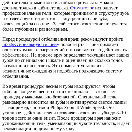
действительно заметного и стойкого результата можно
достичь только в кабинете врача.
Стоматолог
использует
профессиональные гели, которые проникают в структуру зуба
и воздействуют на дентин — внутренний слой зуба,
отвечающий за его цвет. За счёт этого осветление получается
более глубоким и равномерным.
Перед процедурой отбеливания врачи рекомендуют пройти
профессиональную гигиену
полости рта — она помогает
очистить эмаль от загрязнений и позволяет гелю действовать
эффективнее. На приёме врач определяет текущий цвет ваших
зубов по специальной шкале и оценивает, на сколько тонов
возможно их осветлить. Это помогает установить
реалистичные ожидания и подобрать подходящую систему
отбеливания.
Во время процедуры десны и губы изолируются, чтобы
отбеливающее вещество на них не попало — это делает
процедуру максимально безопасной. Специальный гель
равномерно наносится на зубы и активируется светом лампы
— например, системой Philips Zoom 4 White Speed. Она
усиливает действие геля и позволяет осветлить зубы до 8–10
тонов всего за один визит. После процедуры врач наносит
успокаивающий гель, уменьшающий чувствительность, и дает
рекомендации по домашнему уходу.