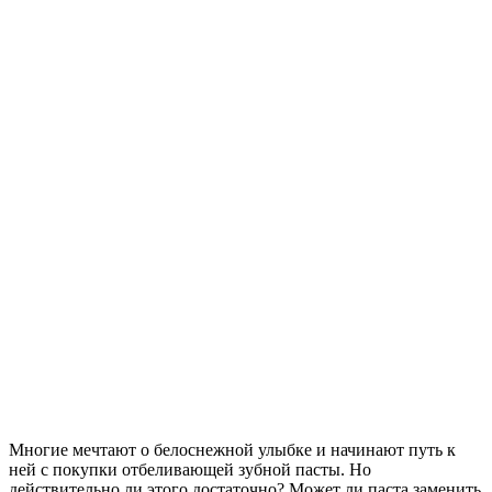
Многие мечтают о белоснежной улыбке и начинают путь к
ней с покупки отбеливающей зубной пасты. Но
действительно ли этого достаточно? Может ли паста заменить