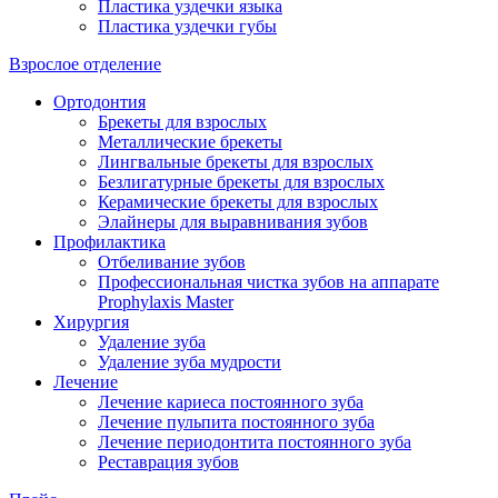
Пластика уздечки языка
Пластика уздечки губы
Взрослое отделение
Ортодонтия
Брекеты для взрослых
Металлические брекеты
Лингвальные брекеты для взрослых
Безлигатурные брекеты для взрослых
Керамические брекеты для взрослых
Элайнеры для выравнивания зубов
Профилактика
Отбеливание зубов
Профессиональная чистка зубов на аппарате
Prophylaxis Master
Хирургия
Удаление зуба
Удаление зуба мудрости
Лечение
Лечение кариеса постоянного зуба
Лечение пульпита постоянного зуба
Лечение периодонтита постоянного зуба
Реставрация зубов