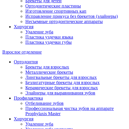
Брекеты для детей
Ортодонтические пластины
Изготовление спортивных кап
Исправление прикуса без брекетов (элайнеры)
Несъемные ортодонтические аппараты
Хирургия
Удаление зуба
Пластика уздечки языка
Пластика уздечки губы
Взрослое отделение
Ортодонтия
Брекеты для взрослых
Металлические брекеты
Лингвальные брекеты для взрослых
Безлигатурные брекеты для взрослых
Керамические брекеты для взрослых
Элайнеры для выравнивания зубов
Профилактика
Отбеливание зубов
Профессиональная чистка зубов на аппарате
Prophylaxis Master
Хирургия
Удаление зуба