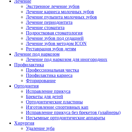
Лечение
Экстренное лечение зубов
Лечение кариеса молочных зубов
Лечение пульпита молочных зубов
Лечение периодонтита
Лечение стоматита
Подростковая стоматология
Лечение зубов под седацией
Лечение зубов методом ICON
Реставрация зубов детям
Лечение под наркозом
Лечение под наркозом для иногородних
Профилактика
Профессиональная чистка
Профилактика кариеса
Фторирование
Ортодонтия
Исправление прикуса
Брекеты для детей
Ортодонтические пластины
Изготовление спортивных кап
Исправление прикуса без брекетов (элайнеры)
Несъемные ортодонтические аппараты
Хирургия
Удаление зуба