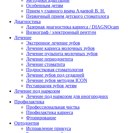
Методики адаптации
Особенным детям
Прием у главного врача Адаевой В. Н.
Первичный прием детского стоматолога
Диагностика
Лазерная диагностика кариеса / DIAGNOcam
Визиограф / электронный рентген
Лечение
Экстренное лечение зубов
Лечение кариеса молочных зубов
Лечение пульпита молочных зубов
Лечение периодонтита
Лечение стоматита
Подростковая стоматология
Лечение зубов под седацией
Лечение зубов методом ICON
Реставрация зубов детям
Лечение под наркозом
Лечение под наркозом для иногородних
Профилактика
Профессиональная чистка
Профилактика кариеса
Фторирование
Ортодонтия
Исправление прикуса