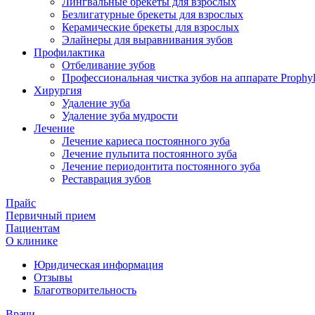
Лингвальные брекеты для взрослых
Безлигатурные брекеты для взрослых
Керамические брекеты для взрослых
Элайнеры для выравнивания зубов
Профилактика
Отбеливание зубов
Профессиональная чистка зубов на аппарате Prophyl
Хирургия
Удаление зуба
Удаление зуба мудрости
Лечение
Лечение кариеса постоянного зуба
Лечение пульпита постоянного зуба
Лечение периодонтита постоянного зуба
Реставрация зубов
Прайс
Первичный прием
Пациентам
О клинике
Юридическая информация
Отзывы
Благотворительность
Врачи