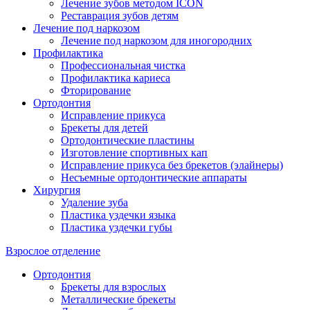
Лечение зубов методом ICON
Реставрация зубов детям
Лечение под наркозом
Лечение под наркозом для иногородних
Профилактика
Профессиональная чистка
Профилактика кариеса
Фторирование
Ортодонтия
Исправление прикуса
Брекеты для детей
Ортодонтические пластины
Изготовление спортивных кап
Исправление прикуса без брекетов (элайнеры)
Несъемные ортодонтические аппараты
Хирургия
Удаление зуба
Пластика уздечки языка
Пластика уздечки губы
Взрослое отделение
Ортодонтия
Брекеты для взрослых
Металлические брекеты