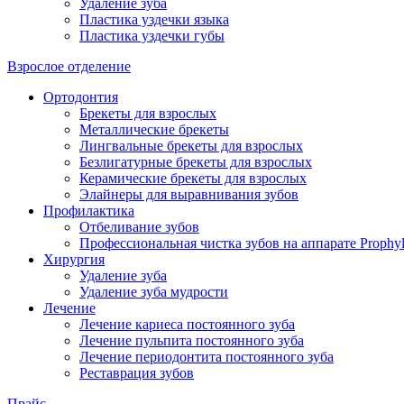
Удаление зуба
Пластика уздечки языка
Пластика уздечки губы
Взрослое отделение
Ортодонтия
Брекеты для взрослых
Металлические брекеты
Лингвальные брекеты для взрослых
Безлигатурные брекеты для взрослых
Керамические брекеты для взрослых
Элайнеры для выравнивания зубов
Профилактика
Отбеливание зубов
Профессиональная чистка зубов на аппарате Prophyl
Хирургия
Удаление зуба
Удаление зуба мудрости
Лечение
Лечение кариеса постоянного зуба
Лечение пульпита постоянного зуба
Лечение периодонтита постоянного зуба
Реставрация зубов
Прайс