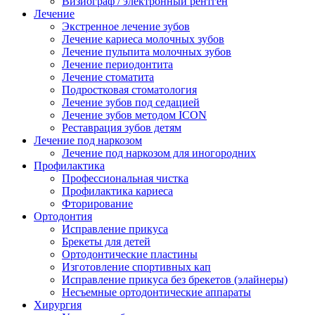
Визиограф / электронный рентген
Лечение
Экстренное лечение зубов
Лечение кариеса молочных зубов
Лечение пульпита молочных зубов
Лечение периодонтита
Лечение стоматита
Подростковая стоматология
Лечение зубов под седацией
Лечение зубов методом ICON
Реставрация зубов детям
Лечение под наркозом
Лечение под наркозом для иногородних
Профилактика
Профессиональная чистка
Профилактика кариеса
Фторирование
Ортодонтия
Исправление прикуса
Брекеты для детей
Ортодонтические пластины
Изготовление спортивных кап
Исправление прикуса без брекетов (элайнеры)
Несъемные ортодонтические аппараты
Хирургия