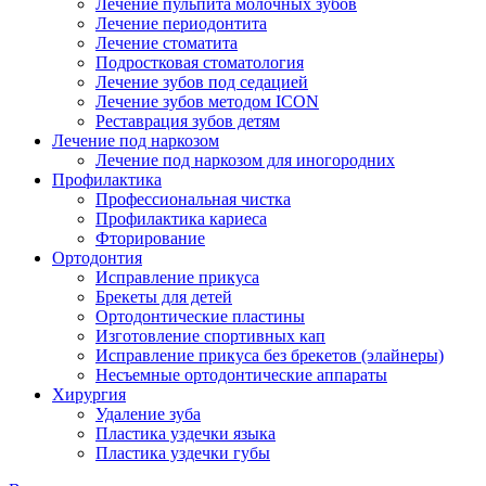
Лечение пульпита молочных зубов
Лечение периодонтита
Лечение стоматита
Подростковая стоматология
Лечение зубов под седацией
Лечение зубов методом ICON
Реставрация зубов детям
Лечение под наркозом
Лечение под наркозом для иногородних
Профилактика
Профессиональная чистка
Профилактика кариеса
Фторирование
Ортодонтия
Исправление прикуса
Брекеты для детей
Ортодонтические пластины
Изготовление спортивных кап
Исправление прикуса без брекетов (элайнеры)
Несъемные ортодонтические аппараты
Хирургия
Удаление зуба
Пластика уздечки языка
Пластика уздечки губы