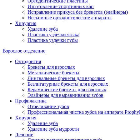
Ортодонтические пластины
Изготовление спортивных кап
Исправление прикуса без брекетов (элайнеры)
Несъемные ортодонтические аппараты
Хирургия
Удаление зуба
Пластика уздечки языка
Пластика уздечки губы
Взрослое отделение
Ортодонтия
Брекеты для взрослых
Металлические брекеты
Лингвальные брекеты для взрослых
Безлигатурные брекеты для взрослых
Керамические брекеты для взрослых
Элайнеры для выравнивания зубов
Профилактика
Отбеливание зубов
Профессиональная чистка зубов на аппарате Prophyl
Хирургия
Удаление зуба
Удаление зуба мудрости
Лечение