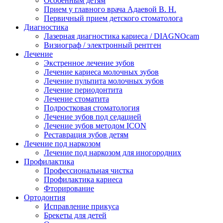
Особенным детям
Прием у главного врача Адаевой В. Н.
Первичный прием детского стоматолога
Диагностика
Лазерная диагностика кариеса / DIAGNOcam
Визиограф / электронный рентген
Лечение
Экстренное лечение зубов
Лечение кариеса молочных зубов
Лечение пульпита молочных зубов
Лечение периодонтита
Лечение стоматита
Подростковая стоматология
Лечение зубов под седацией
Лечение зубов методом ICON
Реставрация зубов детям
Лечение под наркозом
Лечение под наркозом для иногородних
Профилактика
Профессиональная чистка
Профилактика кариеса
Фторирование
Ортодонтия
Исправление прикуса
Брекеты для детей