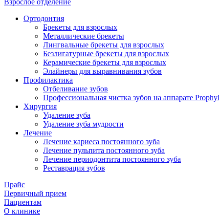
Взрослое отделение
Ортодонтия
Брекеты для взрослых
Металлические брекеты
Лингвальные брекеты для взрослых
Безлигатурные брекеты для взрослых
Керамические брекеты для взрослых
Элайнеры для выравнивания зубов
Профилактика
Отбеливание зубов
Профессиональная чистка зубов на аппарате Prophyl
Хирургия
Удаление зуба
Удаление зуба мудрости
Лечение
Лечение кариеса постоянного зуба
Лечение пульпита постоянного зуба
Лечение периодонтита постоянного зуба
Реставрация зубов
Прайс
Первичный прием
Пациентам
О клинике