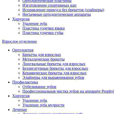
Ортодонтические пластины
Изготовление спортивных кап
Исправление прикуса без брекетов (элайнеры)
Несъемные ортодонтические аппараты
Хирургия
Удаление зуба
Пластика уздечки языка
Пластика уздечки губы
Взрослое отделение
Ортодонтия
Брекеты для взрослых
Металлические брекеты
Лингвальные брекеты для взрослых
Безлигатурные брекеты для взрослых
Керамические брекеты для взрослых
Элайнеры для выравнивания зубов
Профилактика
Отбеливание зубов
Профессиональная чистка зубов на аппарате Prophyl
Хирургия
Удаление зуба
Удаление зуба мудрости
Лечение