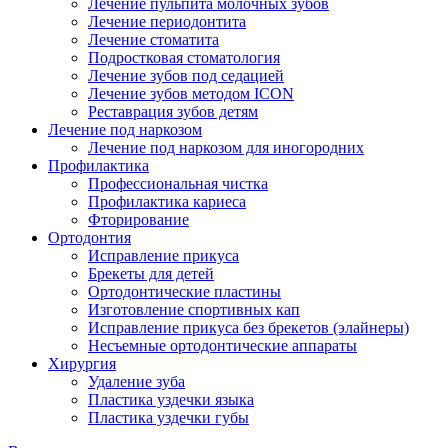
Лечение пульпита молочных зубов
Лечение периодонтита
Лечение стоматита
Подростковая стоматология
Лечение зубов под седацией
Лечение зубов методом ICON
Реставрация зубов детям
Лечение под наркозом
Лечение под наркозом для иногородних
Профилактика
Профессиональная чистка
Профилактика кариеса
Фторирование
Ортодонтия
Исправление прикуса
Брекеты для детей
Ортодонтические пластины
Изготовление спортивных кап
Исправление прикуса без брекетов (элайнеры)
Несъемные ортодонтические аппараты
Хирургия
Удаление зуба
Пластика уздечки языка
Пластика уздечки губы