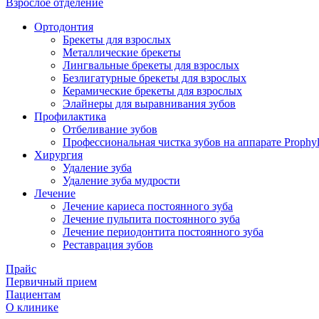
Взрослое отделение
Ортодонтия
Брекеты для взрослых
Металлические брекеты
Лингвальные брекеты для взрослых
Безлигатурные брекеты для взрослых
Керамические брекеты для взрослых
Элайнеры для выравнивания зубов
Профилактика
Отбеливание зубов
Профессиональная чистка зубов на аппарате Prophyl
Хирургия
Удаление зуба
Удаление зуба мудрости
Лечение
Лечение кариеса постоянного зуба
Лечение пульпита постоянного зуба
Лечение периодонтита постоянного зуба
Реставрация зубов
Прайс
Первичный прием
Пациентам
О клинике