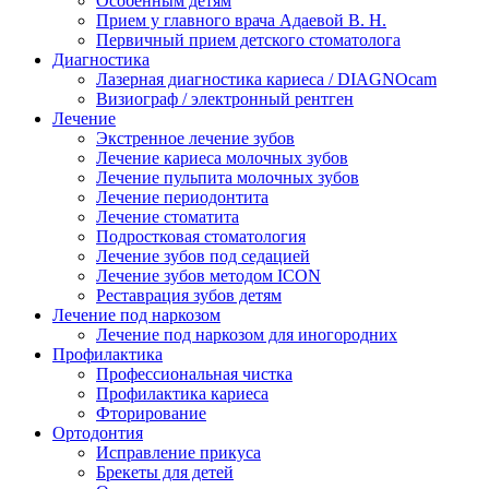
Особенным детям
Прием у главного врача Адаевой В. Н.
Первичный прием детского стоматолога
Диагностика
Лазерная диагностика кариеса / DIAGNOcam
Визиограф / электронный рентген
Лечение
Экстренное лечение зубов
Лечение кариеса молочных зубов
Лечение пульпита молочных зубов
Лечение периодонтита
Лечение стоматита
Подростковая стоматология
Лечение зубов под седацией
Лечение зубов методом ICON
Реставрация зубов детям
Лечение под наркозом
Лечение под наркозом для иногородних
Профилактика
Профессиональная чистка
Профилактика кариеса
Фторирование
Ортодонтия
Исправление прикуса
Брекеты для детей