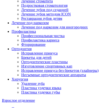
Лечение стоматита
Подростковая стоматология
Лечение зубов под седацией
Лечение зубов методом ICON
Реставрация зубов детям
Лечение под наркозом
Лечение под наркозом для иногородних
Профилактика
Профессиональная чистка
Профилактика кариеса
Фторирование
Ортодонтия
Исправление прикуса
Брекеты для детей
Ортодонтические пластины
Изготовление спортивных кап
Исправление прикуса без брекетов (элайнеры)
Несъемные ортодонтические аппараты
Хирургия
Удаление зуба
Пластика уздечки языка
Пластика уздечки губы
Взрослое отделение