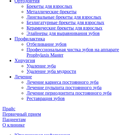
Ортодонтия
Брекеты для взрослых
Металлические брекеты
Лингвальные брекеты для взрослых
Безлигатурные брекеты для взрослых
Керамические брекеты для взрослых
Элайнеры для выравнивания зубов
Профилактика
Отбеливание зубов
Профессиональная чистка зубов на аппарате
Prophylaxis Master
Хирургия
Удаление зуба
Удаление зуба мудрости
Лечение
Лечение кариеса постоянного зуба
Лечение пульпита постоянного зуба
Лечение периодонтита постоянного зуба
Реставрация зубов
Прайс
Первичный прием
Пациентам
О клинике