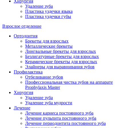
Хирургия
Удаление зуба
Пластика уздечки языка
Пластика уздечки губы
Взрослое отделение
Ортодонтия
Брекеты для взрослых
Металлические брекеты
Лингвальные брекеты для взрослых
Безлигатурные брекеты для взрослых
Керамические брекеты для взрослых
Элайнеры для выравнивания зубов
Профилактика
Отбеливание зубов
Профессиональная чистка зубов на аппарате
Prophylaxis Master
Хирургия
Удаление зуба
Удаление зуба мудрости
Лечение
Лечение кариеса постоянного зуба
Лечение пульпита постоянного зуба
Лечение периодонтита постоянного зуба