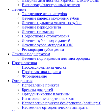
Лазерная диагностика кариеса / DIAGNOcam
Визиограф / электронный рентген
Лечение
Экстренное лечение зубов
Лечение кариеса молочных зубов
Лечение пульпита молочных зубов
Лечение периодонтита
Лечение стоматита
Подростковая стоматология
Лечение зубов под седацией
Лечение зубов методом ICON
Реставрация зубов детям
Лечение под наркозом
Лечение под наркозом для иногородних
Профилактика
Профессиональная чистка
Профилактика кариеса
Фторирование
Ортодонтия
Исправление прикуса
Брекеты для детей
Ортодонтические пластины
Изготовление спортивных кап
Исправление прикуса без брекетов (элайнеры)
Несъемные ортодонтические аппараты