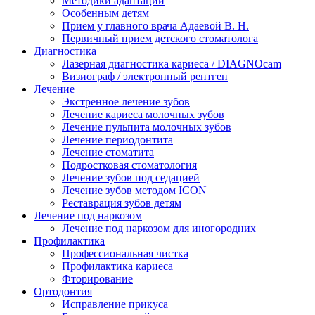
Методики адаптации
Особенным детям
Прием у главного врача Адаевой В. Н.
Первичный прием детского стоматолога
Диагностика
Лазерная диагностика кариеса / DIAGNOcam
Визиограф / электронный рентген
Лечение
Экстренное лечение зубов
Лечение кариеса молочных зубов
Лечение пульпита молочных зубов
Лечение периодонтита
Лечение стоматита
Подростковая стоматология
Лечение зубов под седацией
Лечение зубов методом ICON
Реставрация зубов детям
Лечение под наркозом
Лечение под наркозом для иногородних
Профилактика
Профессиональная чистка
Профилактика кариеса
Фторирование
Ортодонтия
Исправление прикуса