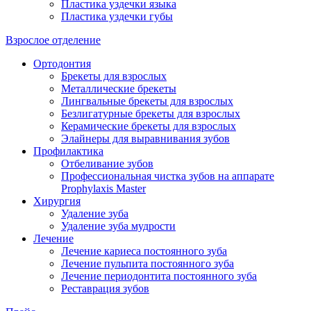
Пластика уздечки языка
Пластика уздечки губы
Взрослое отделение
Ортодонтия
Брекеты для взрослых
Металлические брекеты
Лингвальные брекеты для взрослых
Безлигатурные брекеты для взрослых
Керамические брекеты для взрослых
Элайнеры для выравнивания зубов
Профилактика
Отбеливание зубов
Профессиональная чистка зубов на аппарате
Prophylaxis Master
Хирургия
Удаление зуба
Удаление зуба мудрости
Лечение
Лечение кариеса постоянного зуба
Лечение пульпита постоянного зуба
Лечение периодонтита постоянного зуба
Реставрация зубов