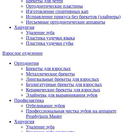
Брекеты для детей
Ортодонтические пластины
Изготовление спортивных кап
Исправление прикуса без брекетов (элайнеры)
Несъемные ортодонтические аппараты
Хирургия
Удаление зуба
Пластика уздечки языка
Пластика уздечки губы
Взрослое отделение
Ортодонтия
Брекеты для взрослых
Металлические брекеты
Лингвальные брекеты для взрослых
Безлигатурные брекеты для взрослых
Керамические брекеты для взрослых
Элайнеры для выравнивания зубов
Профилактика
Отбеливание зубов
Профессиональная чистка зубов на аппарате
Prophylaxis Master
Хирургия
Удаление зуба