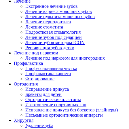
Лечение
Экстренное лечение зубов
Лечение кариеса молочных зубов
Лечение пульпита молочных зубов
Лечение периодонтита
Лечение стоматита
Подростковая стоматология
Лечение зубов под седацией
Лечение зубов методом ICON
Реставрация зубов детям
Лечение под наркозом
Лечение под наркозом для иногородних
Профилактика
Профессиональная чистка
Профилактика кариеса
Фторирование
Ортодонтия
Исправление прикуса
Брекеты для детей
Ортодонтические пластины
Изготовление спортивных кап
Исправление прикуса без брекетов (элайнеры)
Несъемные ортодонтические аппараты
Хирургия
Удаление зуба