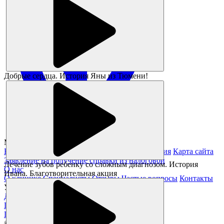
Добрые сердца. История Яны из Тюмени!
Magickids Новосибирск, 2026
Благотворительность
Юридическая информация
Карта сайта
Заявление на получение справки из налоговой
Лечение зубов ребенку со сложным диагнозом. История
О нас
Ивана. Благотворительная акция
О клинике
Специалисты
Отзывы
Частые вопросы
Контакты
Услуги
Детское отделение
Взрослое отделение
Цены
Полезное
Памятка пациента
Статьи
Акции
© Все права защищены.