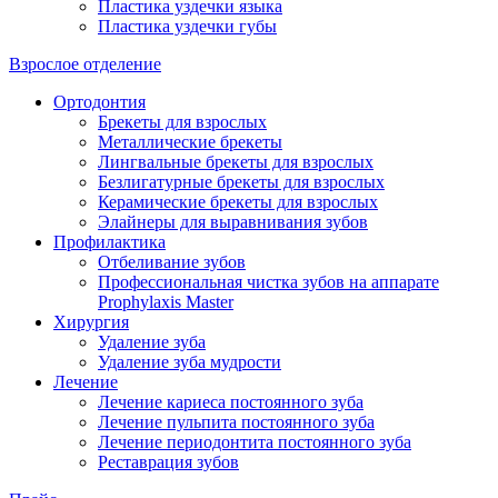
Пластика уздечки языка
Пластика уздечки губы
Взрослое отделение
Ортодонтия
Брекеты для взрослых
Металлические брекеты
Лингвальные брекеты для взрослых
Безлигатурные брекеты для взрослых
Керамические брекеты для взрослых
Элайнеры для выравнивания зубов
Профилактика
Отбеливание зубов
Профессиональная чистка зубов на аппарате
Prophylaxis Master
Хирургия
Удаление зуба
Удаление зуба мудрости
Лечение
Лечение кариеса постоянного зуба
Лечение пульпита постоянного зуба
Лечение периодонтита постоянного зуба
Реставрация зубов