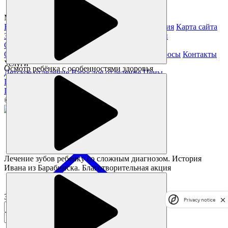
Magickids Новосибирск, 2026
Благотворительность
Юридическая информация
Карта сайта
Заявление на получение справки из налоговой
О нас
О клинике
Специалисты
Отзывы
Частые вопросы
Контакты
Услуги
Осмотр ребёнка с особенностями здоровья
Детское отделение
Взрослое отделение
Цены
Полезное
Памятка пациента
Статьи
Акции
© Все права защищены.
Лечение зубов ребенку со сложным диагнозом. История
Ивана из Барабинска. Благотворительная акция
Заказать звонок
Privacy notice