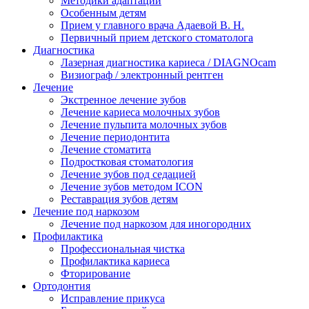
Методики адаптации
Особенным детям
Прием у главного врача Адаевой В. Н.
Первичный прием детского стоматолога
Диагностика
Лазерная диагностика кариеса / DIAGNOcam
Визиограф / электронный рентген
Лечение
Экстренное лечение зубов
Лечение кариеса молочных зубов
Лечение пульпита молочных зубов
Лечение периодонтита
Лечение стоматита
Подростковая стоматология
Лечение зубов под седацией
Лечение зубов методом ICON
Реставрация зубов детям
Лечение под наркозом
Лечение под наркозом для иногородних
Профилактика
Профессиональная чистка
Профилактика кариеса
Фторирование
Ортодонтия
Исправление прикуса