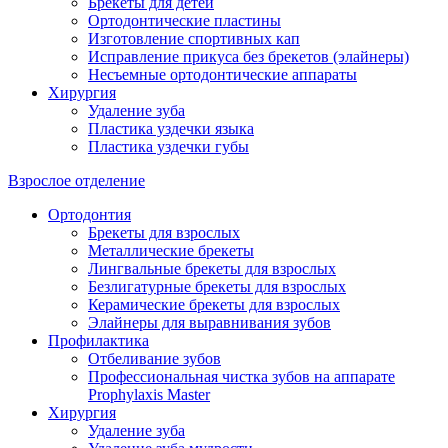
Брекеты для детей
Ортодонтические пластины
Изготовление спортивных кап
Исправление прикуса без брекетов (элайнеры)
Несъемные ортодонтические аппараты
Хирургия
Удаление зуба
Пластика уздечки языка
Пластика уздечки губы
Взрослое отделение
Ортодонтия
Брекеты для взрослых
Металлические брекеты
Лингвальные брекеты для взрослых
Безлигатурные брекеты для взрослых
Керамические брекеты для взрослых
Элайнеры для выравнивания зубов
Профилактика
Отбеливание зубов
Профессиональная чистка зубов на аппарате
Prophylaxis Master
Хирургия
Удаление зуба