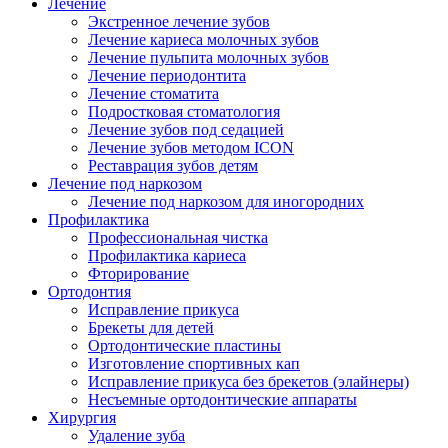
Лечение
Экстренное лечение зубов
Лечение кариеса молочных зубов
Лечение пульпита молочных зубов
Лечение периодонтита
Лечение стоматита
Подростковая стоматология
Лечение зубов под седацией
Лечение зубов методом ICON
Реставрация зубов детям
Лечение под наркозом
Лечение под наркозом для иногородних
Профилактика
Профессиональная чистка
Профилактика кариеса
Фторирование
Ортодонтия
Исправление прикуса
Брекеты для детей
Ортодонтические пластины
Изготовление спортивных кап
Исправление прикуса без брекетов (элайнеры)
Несъемные ортодонтические аппараты
Хирургия
Удаление зуба