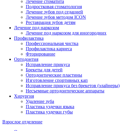
Лечение стоматита
Подростковая стоматология
Лечение зубов под седацией
Лечение зубов методом ICON
Реставрация зубов детям
Лечение под наркозом
Лечение под наркозом для иногородних
Профилактика
Профессиональная чистка
Профилактика кариеса
Фторирование
Ортодонтия
Исправление прикуса
Брекеты для детей
Ортодонтические пластины
Изготовление спортивных кап
Исправление прикуса без брекетов (элайнеры)
Несъемные ортодонтические аппараты
Хирургия
Удаление зуба
Пластика уздечки языка
Пластика уздечки губы
Взрослое отделение