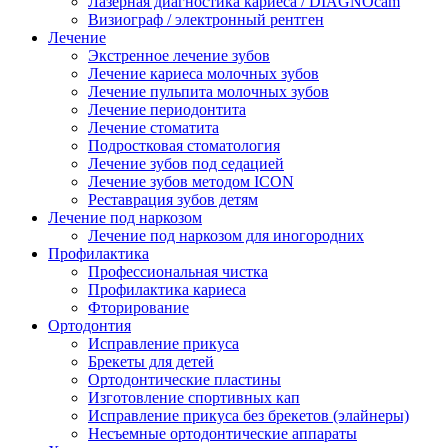
Лазерная диагностика кариеса / DIAGNOcam
Визиограф / электронный рентген
Лечение
Экстренное лечение зубов
Лечение кариеса молочных зубов
Лечение пульпита молочных зубов
Лечение периодонтита
Лечение стоматита
Подростковая стоматология
Лечение зубов под седацией
Лечение зубов методом ICON
Реставрация зубов детям
Лечение под наркозом
Лечение под наркозом для иногородних
Профилактика
Профессиональная чистка
Профилактика кариеса
Фторирование
Ортодонтия
Исправление прикуса
Брекеты для детей
Ортодонтические пластины
Изготовление спортивных кап
Исправление прикуса без брекетов (элайнеры)
Несъемные ортодонтические аппараты