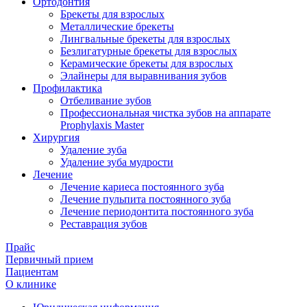
Ортодонтия
Брекеты для взрослых
Металлические брекеты
Лингвальные брекеты для взрослых
Безлигатурные брекеты для взрослых
Керамические брекеты для взрослых
Элайнеры для выравнивания зубов
Профилактика
Отбеливание зубов
Профессиональная чистка зубов на аппарате
Prophylaxis Master
Хирургия
Удаление зуба
Удаление зуба мудрости
Лечение
Лечение кариеса постоянного зуба
Лечение пульпита постоянного зуба
Лечение периодонтита постоянного зуба
Реставрация зубов
Прайс
Первичный прием
Пациентам
О клинике