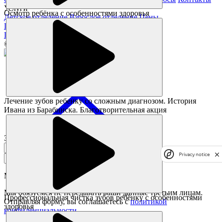
Услуги
Осмотр ребёнка с особенностями здоровья
Детское отделение
Взрослое отделение
Цены
Полезное
Памятка пациента
Статьи
Акции
© Все права защищены.
Лечение зубов ребенку со сложным диагнозом. История
Ивана из Барабинска. Благотворительная акция
Заказать звонок
Privacy notice
Мы перезвоним в течении
7 минут
Мы обязуемся не передавать ваши данные третьим лицам.
Профессиональная чистка зубов ребёнку с особенностями
Отправляя форму, вы соглашаетесь с
политикой
здоровья
конфиденциальности