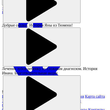
+7 383 373-05-05
info@magikids.ru
Добрые сердца. История Яны из Тюмени!
Лечение зубов ребенку со сложным диагнозом. История
Ивана. Благотворительная акция
Magickids Новосибирск, 2026
Благотворительность
Юридическая информация
Карта сайта
Заявление на получение справки из налоговой
О нас
О клинике
Специалисты
Отзывы
Частые вопросы
Контакты