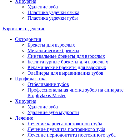
Хирургия
Удаление зуба
Пластика уздечки языка
Пластика уздечки губы
Взрослое отделение
Ортодонтия
Брекеты для взрослых
Металлические брекеты
Лингвальные брекеты для взрослых
Безлигатурные брекеты для взрослых
Керамические брекеты для взрослых
Элайнеры для выравнивания зубов
Профилактика
Отбеливание зубов
Профессиональная чистка зубов на аппарате
Prophylaxis Master
Хирургия
Удаление зуба
Удаление зуба мудрости
Лечение
Лечение кариеса постоянного зуба
Лечение пульпита постоянного зуба
Лечение периодонтита постоянного зуба