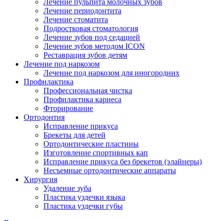
Лечение пульпита молочных зубов
Лечение периодонтита
Лечение стоматита
Подростковая стоматология
Лечение зубов под седацией
Лечение зубов методом ICON
Реставрация зубов детям
Лечение под наркозом
Лечение под наркозом для иногородних
Профилактика
Профессиональная чистка
Профилактика кариеса
Фторирование
Ортодонтия
Исправление прикуса
Брекеты для детей
Ортодонтические пластины
Изготовление спортивных кап
Исправление прикуса без брекетов (элайнеры)
Несъемные ортодонтические аппараты
Хирургия
Удаление зуба
Пластика уздечки языка
Пластика уздечки губы