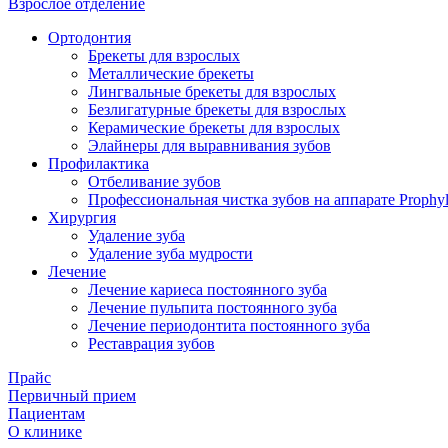
Взрослое отделение
Ортодонтия
Брекеты для взрослых
Металлические брекеты
Лингвальные брекеты для взрослых
Безлигатурные брекеты для взрослых
Керамические брекеты для взрослых
Элайнеры для выравнивания зубов
Профилактика
Отбеливание зубов
Профессиональная чистка зубов на аппарате Prophyl
Хирургия
Удаление зуба
Удаление зуба мудрости
Лечение
Лечение кариеса постоянного зуба
Лечение пульпита постоянного зуба
Лечение периодонтита постоянного зуба
Реставрация зубов
Прайс
Первичный прием
Пациентам
О клинике