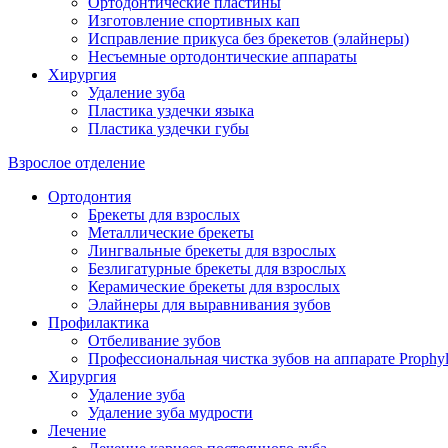
Ортодонтические пластины
Изготовление спортивных кап
Исправление прикуса без брекетов (элайнеры)
Несъемные ортодонтические аппараты
Хирургия
Удаление зуба
Пластика уздечки языка
Пластика уздечки губы
Взрослое отделение
Ортодонтия
Брекеты для взрослых
Металлические брекеты
Лингвальные брекеты для взрослых
Безлигатурные брекеты для взрослых
Керамические брекеты для взрослых
Элайнеры для выравнивания зубов
Профилактика
Отбеливание зубов
Профессиональная чистка зубов на аппарате Prophyl
Хирургия
Удаление зуба
Удаление зуба мудрости
Лечение