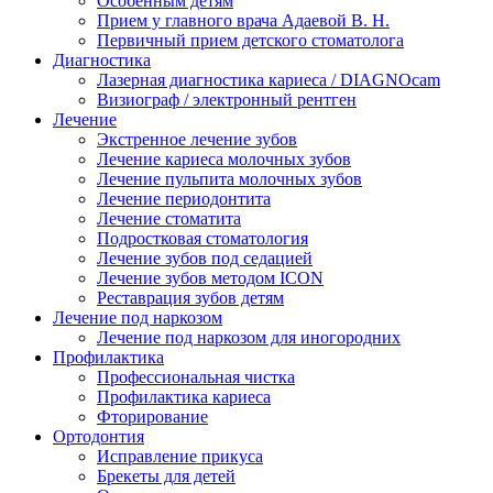
Особенным детям
Прием у главного врача Адаевой В. Н.
Первичный прием детского стоматолога
Диагностика
Лазерная диагностика кариеса / DIAGNOcam
Визиограф / электронный рентген
Лечение
Экстренное лечение зубов
Лечение кариеса молочных зубов
Лечение пульпита молочных зубов
Лечение периодонтита
Лечение стоматита
Подростковая стоматология
Лечение зубов под седацией
Лечение зубов методом ICON
Реставрация зубов детям
Лечение под наркозом
Лечение под наркозом для иногородних
Профилактика
Профессиональная чистка
Профилактика кариеса
Фторирование
Ортодонтия
Исправление прикуса
Брекеты для детей