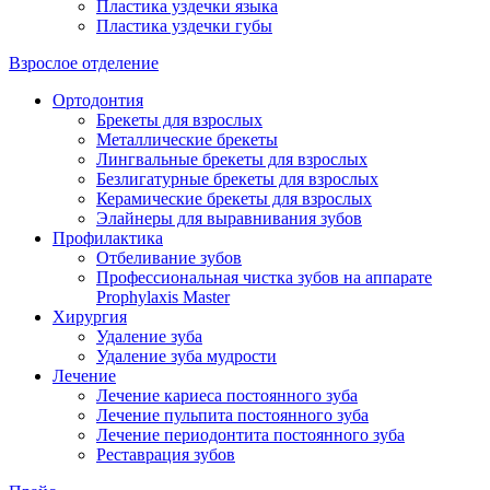
Пластика уздечки языка
Пластика уздечки губы
Взрослое отделение
Ортодонтия
Брекеты для взрослых
Металлические брекеты
Лингвальные брекеты для взрослых
Безлигатурные брекеты для взрослых
Керамические брекеты для взрослых
Элайнеры для выравнивания зубов
Профилактика
Отбеливание зубов
Профессиональная чистка зубов на аппарате
Prophylaxis Master
Хирургия
Удаление зуба
Удаление зуба мудрости
Лечение
Лечение кариеса постоянного зуба
Лечение пульпита постоянного зуба
Лечение периодонтита постоянного зуба
Реставрация зубов