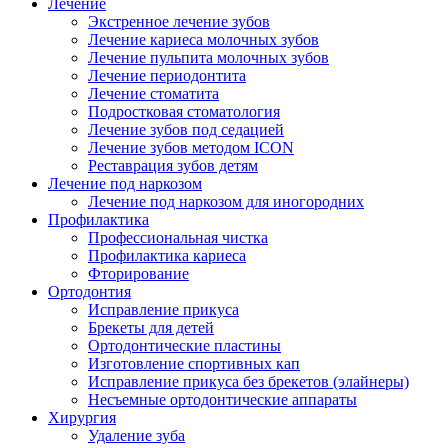
Лечение
Экстренное лечение зубов
Лечение кариеса молочных зубов
Лечение пульпита молочных зубов
Лечение периодонтита
Лечение стоматита
Подростковая стоматология
Лечение зубов под седацией
Лечение зубов методом ICON
Реставрация зубов детям
Лечение под наркозом
Лечение под наркозом для иногородних
Профилактика
Профессиональная чистка
Профилактика кариеса
Фторирование
Ортодонтия
Исправление прикуса
Брекеты для детей
Ортодонтические пластины
Изготовление спортивных кап
Исправление прикуса без брекетов (элайнеры)
Несъемные ортодонтические аппараты
Хирургия
Удаление зуба