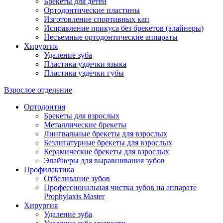
Брекеты для детей
Ортодонтические пластины
Изготовление спортивных кап
Исправление прикуса без брекетов (элайнеры)
Несъемные ортодонтические аппараты
Хирургия
Удаление зуба
Пластика уздечки языка
Пластика уздечки губы
Взрослое отделение
Ортодонтия
Брекеты для взрослых
Металлические брекеты
Лингвальные брекеты для взрослых
Безлигатурные брекеты для взрослых
Керамические брекеты для взрослых
Элайнеры для выравнивания зубов
Профилактика
Отбеливание зубов
Профессиональная чистка зубов на аппарате
Prophylaxis Master
Хирургия
Удаление зуба