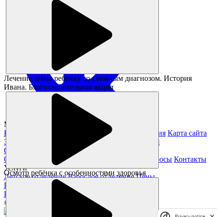
Лечение зубов ребенку со сложным диагнозом. История
Ивана. Благотворительная акция
Magickids Новосибирск, 2026
Благотворительность
Юридическая информация
Карта сайта
Заявление на получение справки из налоговой
О нас
О клинике
Специалисты
Отзывы
Частые вопросы
Контакты
Услуги
Осмотр ребёнка с особенностями здоровья
Детское отделение
Взрослое отделение
Цены
Полезное
Памятка пациента
Статьи
Акции
© Все права защищены.
Privacy notice