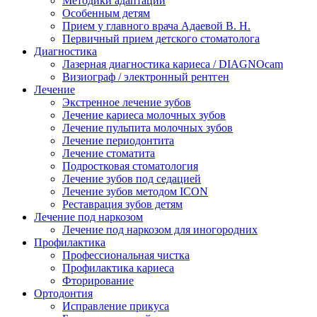
Методики адаптации
Особенным детям
Прием у главного врача Адаевой В. Н.
Первичный прием детского стоматолога
Диагностика
Лазерная диагностика кариеса / DIAGNOcam
Визиограф / электронный рентген
Лечение
Экстренное лечение зубов
Лечение кариеса молочных зубов
Лечение пульпита молочных зубов
Лечение периодонтита
Лечение стоматита
Подростковая стоматология
Лечение зубов под седацией
Лечение зубов методом ICON
Реставрация зубов детям
Лечение под наркозом
Лечение под наркозом для иногородних
Профилактика
Профессиональная чистка
Профилактика кариеса
Фторирование
Ортодонтия
Исправление прикуса