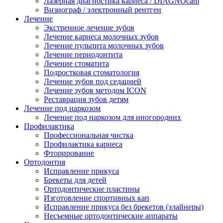
Лазерная диагностика кариеса / DIAGNOcam
Визиограф / электронный рентген
Лечение
Экстренное лечение зубов
Лечение кариеса молочных зубов
Лечение пульпита молочных зубов
Лечение периодонтита
Лечение стоматита
Подростковая стоматология
Лечение зубов под седацией
Лечение зубов методом ICON
Реставрация зубов детям
Лечение под наркозом
Лечение под наркозом для иногородних
Профилактика
Профессиональная чистка
Профилактика кариеса
Фторирование
Ортодонтия
Исправление прикуса
Брекеты для детей
Ортодонтические пластины
Изготовление спортивных кап
Исправление прикуса без брекетов (элайнеры)
Несъемные ортодонтические аппараты