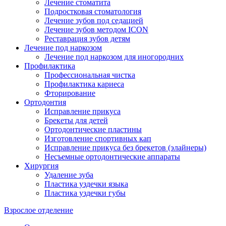
Лечение стоматита
Подростковая стоматология
Лечение зубов под седацией
Лечение зубов методом ICON
Реставрация зубов детям
Лечение под наркозом
Лечение под наркозом для иногородних
Профилактика
Профессиональная чистка
Профилактика кариеса
Фторирование
Ортодонтия
Исправление прикуса
Брекеты для детей
Ортодонтические пластины
Изготовление спортивных кап
Исправление прикуса без брекетов (элайнеры)
Несъемные ортодонтические аппараты
Хирургия
Удаление зуба
Пластика уздечки языка
Пластика уздечки губы
Взрослое отделение