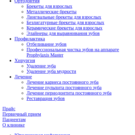
Ортодонтия
Брекеты для взрослых
Металлические брекеты
Лингвальные брекеты для взрослых
Безлигатурные брекеты для взрослых
Керамические брекеты для взрослых
Элайнеры для выравнивания зубов
Профилактика
Отбеливание зубов
Профессиональная чистка зубов на аппарате
Prophylaxis Master
Хирургия
Удаление зуба
Удаление зуба мудрости
Лечение
Лечение кариеса постоянного зуба
Лечение пульпита постоянного зуба
Лечение периодонтита постоянного зуба
Реставрация зубов
Прайс
Первичный прием
Пациентам
О клинике