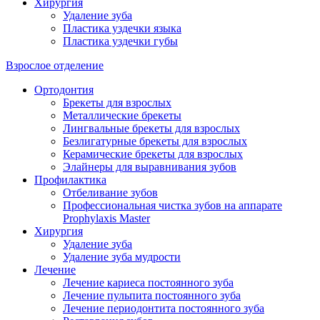
Хирургия
Удаление зуба
Пластика уздечки языка
Пластика уздечки губы
Взрослое отделение
Ортодонтия
Брекеты для взрослых
Металлические брекеты
Лингвальные брекеты для взрослых
Безлигатурные брекеты для взрослых
Керамические брекеты для взрослых
Элайнеры для выравнивания зубов
Профилактика
Отбеливание зубов
Профессиональная чистка зубов на аппарате
Prophylaxis Master
Хирургия
Удаление зуба
Удаление зуба мудрости
Лечение
Лечение кариеса постоянного зуба
Лечение пульпита постоянного зуба
Лечение периодонтита постоянного зуба