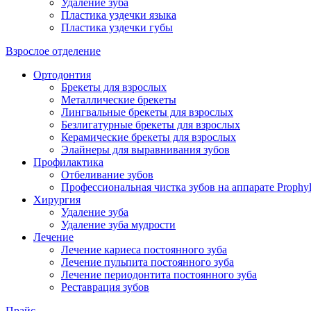
Удаление зуба
Пластика уздечки языка
Пластика уздечки губы
Взрослое отделение
Ортодонтия
Брекеты для взрослых
Металлические брекеты
Лингвальные брекеты для взрослых
Безлигатурные брекеты для взрослых
Керамические брекеты для взрослых
Элайнеры для выравнивания зубов
Профилактика
Отбеливание зубов
Профессиональная чистка зубов на аппарате Prophyl
Хирургия
Удаление зуба
Удаление зуба мудрости
Лечение
Лечение кариеса постоянного зуба
Лечение пульпита постоянного зуба
Лечение периодонтита постоянного зуба
Реставрация зубов
Прайс