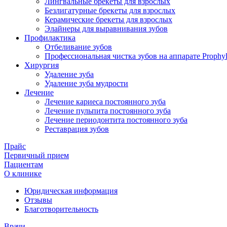
Лингвальные брекеты для взрослых
Безлигатурные брекеты для взрослых
Керамические брекеты для взрослых
Элайнеры для выравнивания зубов
Профилактика
Отбеливание зубов
Профессиональная чистка зубов на аппарате Prophyl
Хирургия
Удаление зуба
Удаление зуба мудрости
Лечение
Лечение кариеса постоянного зуба
Лечение пульпита постоянного зуба
Лечение периодонтита постоянного зуба
Реставрация зубов
Прайс
Первичный прием
Пациентам
О клинике
Юридическая информация
Отзывы
Благотворительность
Врачи