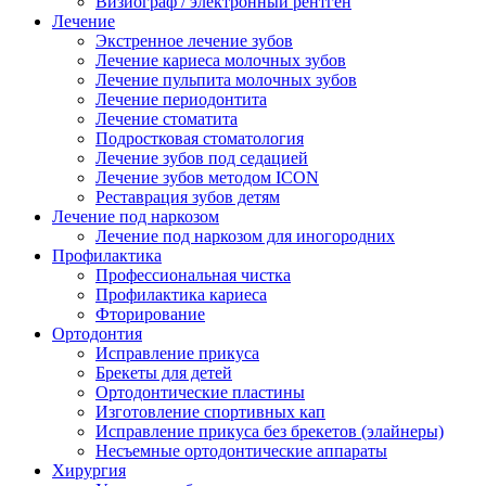
Визиограф / электронный рентген
Лечение
Экстренное лечение зубов
Лечение кариеса молочных зубов
Лечение пульпита молочных зубов
Лечение периодонтита
Лечение стоматита
Подростковая стоматология
Лечение зубов под седацией
Лечение зубов методом ICON
Реставрация зубов детям
Лечение под наркозом
Лечение под наркозом для иногородних
Профилактика
Профессиональная чистка
Профилактика кариеса
Фторирование
Ортодонтия
Исправление прикуса
Брекеты для детей
Ортодонтические пластины
Изготовление спортивных кап
Исправление прикуса без брекетов (элайнеры)
Несъемные ортодонтические аппараты
Хирургия