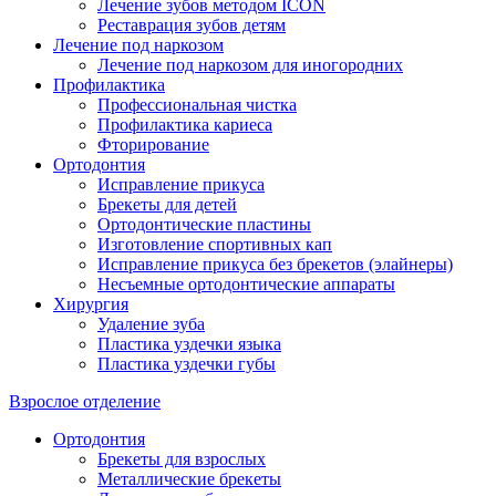
Лечение зубов методом ICON
Реставрация зубов детям
Лечение под наркозом
Лечение под наркозом для иногородних
Профилактика
Профессиональная чистка
Профилактика кариеса
Фторирование
Ортодонтия
Исправление прикуса
Брекеты для детей
Ортодонтические пластины
Изготовление спортивных кап
Исправление прикуса без брекетов (элайнеры)
Несъемные ортодонтические аппараты
Хирургия
Удаление зуба
Пластика уздечки языка
Пластика уздечки губы
Взрослое отделение
Ортодонтия
Брекеты для взрослых
Металлические брекеты