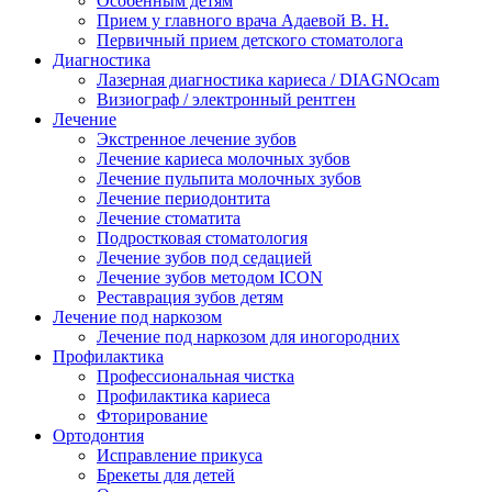
Особенным детям
Прием у главного врача Адаевой В. Н.
Первичный прием детского стоматолога
Диагностика
Лазерная диагностика кариеса / DIAGNOcam
Визиограф / электронный рентген
Лечение
Экстренное лечение зубов
Лечение кариеса молочных зубов
Лечение пульпита молочных зубов
Лечение периодонтита
Лечение стоматита
Подростковая стоматология
Лечение зубов под седацией
Лечение зубов методом ICON
Реставрация зубов детям
Лечение под наркозом
Лечение под наркозом для иногородних
Профилактика
Профессиональная чистка
Профилактика кариеса
Фторирование
Ортодонтия
Исправление прикуса
Брекеты для детей