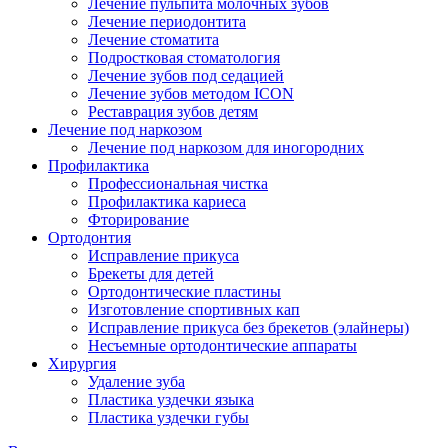
Лечение пульпита молочных зубов
Лечение периодонтита
Лечение стоматита
Подростковая стоматология
Лечение зубов под седацией
Лечение зубов методом ICON
Реставрация зубов детям
Лечение под наркозом
Лечение под наркозом для иногородних
Профилактика
Профессиональная чистка
Профилактика кариеса
Фторирование
Ортодонтия
Исправление прикуса
Брекеты для детей
Ортодонтические пластины
Изготовление спортивных кап
Исправление прикуса без брекетов (элайнеры)
Несъемные ортодонтические аппараты
Хирургия
Удаление зуба
Пластика уздечки языка
Пластика уздечки губы