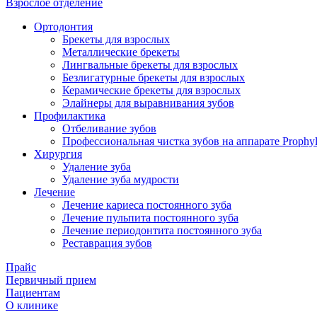
Взрослое отделение
Ортодонтия
Брекеты для взрослых
Металлические брекеты
Лингвальные брекеты для взрослых
Безлигатурные брекеты для взрослых
Керамические брекеты для взрослых
Элайнеры для выравнивания зубов
Профилактика
Отбеливание зубов
Профессиональная чистка зубов на аппарате Prophyl
Хирургия
Удаление зуба
Удаление зуба мудрости
Лечение
Лечение кариеса постоянного зуба
Лечение пульпита постоянного зуба
Лечение периодонтита постоянного зуба
Реставрация зубов
Прайс
Первичный прием
Пациентам
О клинике