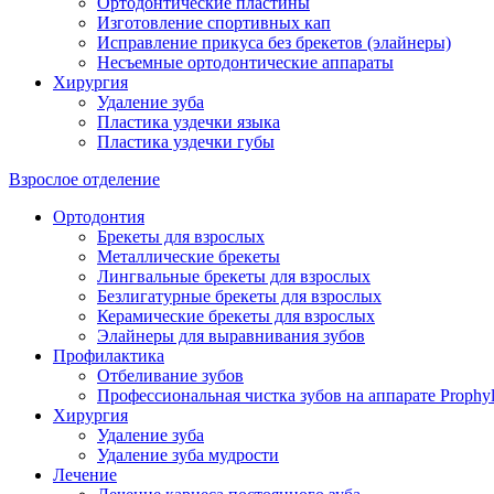
Ортодонтические пластины
Изготовление спортивных кап
Исправление прикуса без брекетов (элайнеры)
Несъемные ортодонтические аппараты
Хирургия
Удаление зуба
Пластика уздечки языка
Пластика уздечки губы
Взрослое отделение
Ортодонтия
Брекеты для взрослых
Металлические брекеты
Лингвальные брекеты для взрослых
Безлигатурные брекеты для взрослых
Керамические брекеты для взрослых
Элайнеры для выравнивания зубов
Профилактика
Отбеливание зубов
Профессиональная чистка зубов на аппарате Prophyl
Хирургия
Удаление зуба
Удаление зуба мудрости
Лечение