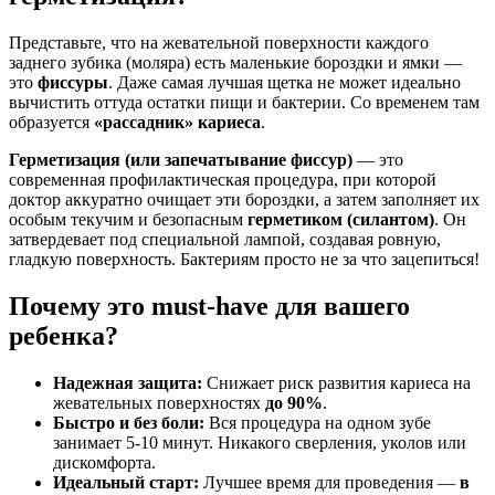
Представьте, что на жевательной поверхности каждого
заднего зубика (моляра) есть маленькие бороздки и ямки —
это
фиссуры
. Даже самая лучшая щетка не может идеально
вычистить оттуда остатки пищи и бактерии. Со временем там
образуется
«рассадник» кариеса
.
Герметизация (или запечатывание фиссур)
— это
современная профилактическая процедура, при которой
доктор аккуратно очищает эти бороздки, а затем заполняет их
особым текучим и безопасным
герметиком (силантом)
. Он
затвердевает под специальной лампой, создавая ровную,
гладкую поверхность. Бактериям просто не за что зацепиться!
Почему это must-have для вашего
ребенка?
Надежная защита:
Снижает риск развития кариеса на
жевательных поверхностях
до 90%
.
Быстро и без боли:
Вся процедура на одном зубе
занимает 5-10 минут. Никакого сверления, уколов или
дискомфорта.
Идеальный старт:
Лучшее время для проведения —
в