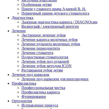
Методики адаптации
Особенным детям
Прием у главного врача Адаевой В. Н.
Первичный прием детского стоматолога
Диагностика
Лазерная диагностика кариеса / DIAGNOcam
Визиограф / электронный рентген
Лечение
Экстренное лечение зубов
Лечение кариеса молочных зубов
Лечение пульпита молочных зубов
Лечение периодонтита
Лечение стоматита
Подростковая стоматология
Лечение зубов под седацией
Лечение зубов методом ICON
Реставрация зубов детям
Лечение под наркозом
Лечение под наркозом для иногородних
Профилактика
Профессиональная чистка
Профилактика кариеса
Фторирование
Ортодонтия
Исправление прикуса