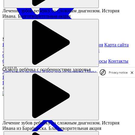
Лечение зубов ребенку со сложным диагнозом. История
Ивана. Благотворительная акция
Magickids Новосибирск, 2026
Благотворительность
Юридическая информация
Карта сайта
Заявление на получение справки из налоговой
О нас
О клинике
Специалисты
Отзывы
Частые вопросы
Контакты
Услуги
Осмотр ребёнка с особенностями здоровья
Детское отделение
Взрослое отделение
Цены
Privacy notice
Полезное
Памятка пациента
Статьи
Акции
© Все права защищены.
Лечение зубов ребенку со сложным диагнозом. История
Ивана из Барабинска. Благотворительная акция