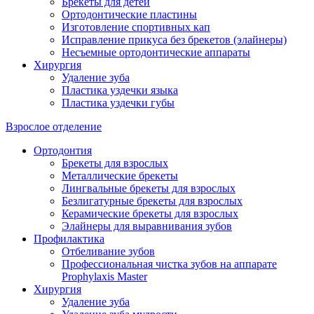
Брекеты для детей
Ортодонтические пластины
Изготовление спортивных кап
Исправление прикуса без брекетов (элайнеры)
Несъемные ортодонтические аппараты
Хирургия
Удаление зуба
Пластика уздечки языка
Пластика уздечки губы
Взрослое отделение
Ортодонтия
Брекеты для взрослых
Металлические брекеты
Лингвальные брекеты для взрослых
Безлигатурные брекеты для взрослых
Керамические брекеты для взрослых
Элайнеры для выравнивания зубов
Профилактика
Отбеливание зубов
Профессиональная чистка зубов на аппарате
Prophylaxis Master
Хирургия
Удаление зуба