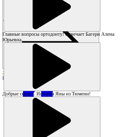
Главные вопросы ортодонту! Отвечает Багери Алена
Юрьевна.
+7 383 373-05-05
info@magikids.ru
Добрые сердца. История Яны из Тюмени!