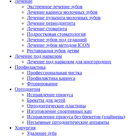
Лечение
Экстренное лечение зубов
Лечение кариеса молочных зубов
Лечение пульпита молочных зубов
Лечение периодонтита
Лечение стоматита
Подростковая стоматология
Лечение зубов под седацией
Лечение зубов методом ICON
Реставрация зубов детям
Лечение под наркозом
Лечение под наркозом для иногородних
Профилактика
Профессиональная чистка
Профилактика кариеса
Фторирование
Ортодонтия
Исправление прикуса
Брекеты для детей
Ортодонтические пластины
Изготовление спортивных кап
Исправление прикуса без брекетов (элайнеры)
Несъемные ортодонтические аппараты
Хирургия
Удаление зуба