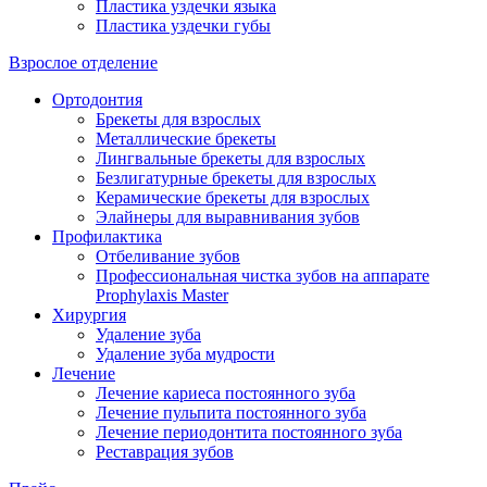
Пластика уздечки языка
Пластика уздечки губы
Взрослое отделение
Ортодонтия
Брекеты для взрослых
Металлические брекеты
Лингвальные брекеты для взрослых
Безлигатурные брекеты для взрослых
Керамические брекеты для взрослых
Элайнеры для выравнивания зубов
Профилактика
Отбеливание зубов
Профессиональная чистка зубов на аппарате
Prophylaxis Master
Хирургия
Удаление зуба
Удаление зуба мудрости
Лечение
Лечение кариеса постоянного зуба
Лечение пульпита постоянного зуба
Лечение периодонтита постоянного зуба
Реставрация зубов