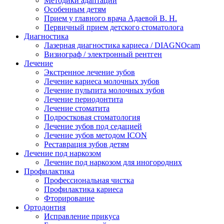
Методики адаптации
Особенным детям
Прием у главного врача Адаевой В. Н.
Первичный прием детского стоматолога
Диагностика
Лазерная диагностика кариеса / DIAGNOcam
Визиограф / электронный рентген
Лечение
Экстренное лечение зубов
Лечение кариеса молочных зубов
Лечение пульпита молочных зубов
Лечение периодонтита
Лечение стоматита
Подростковая стоматология
Лечение зубов под седацией
Лечение зубов методом ICON
Реставрация зубов детям
Лечение под наркозом
Лечение под наркозом для иногородних
Профилактика
Профессиональная чистка
Профилактика кариеса
Фторирование
Ортодонтия
Исправление прикуса