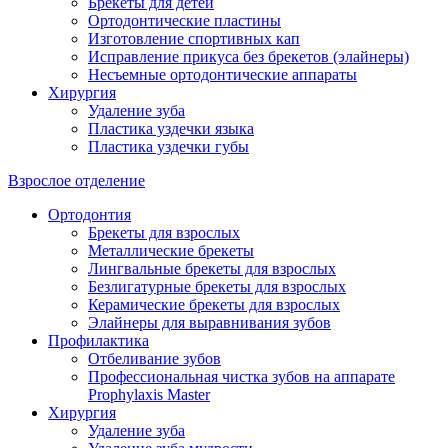
Брекеты для детей
Ортодонтические пластины
Изготовление спортивных кап
Исправление прикуса без брекетов (элайнеры)
Несъемные ортодонтические аппараты
Хирургия
Удаление зуба
Пластика уздечки языка
Пластика уздечки губы
Взрослое отделение
Ортодонтия
Брекеты для взрослых
Металлические брекеты
Лингвальные брекеты для взрослых
Безлигатурные брекеты для взрослых
Керамические брекеты для взрослых
Элайнеры для выравнивания зубов
Профилактика
Отбеливание зубов
Профессиональная чистка зубов на аппарате
Prophylaxis Master
Хирургия
Удаление зуба