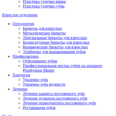
Пластика уздечки языка
Пластика уздечки губы
Взрослое отделение
Ортодонтия
Брекеты для взрослых
Металлические брекеты
Лингвальные брекеты для взрослых
Безлигатурные брекеты для взрослых
Керамические брекеты для взрослых
Элайнеры для выравнивания зубов
Профилактика
Отбеливание зубов
Профессиональная чистка зубов на аппарате
Prophylaxis Master
Хирургия
Удаление зуба
Удаление зуба мудрости
Лечение
Лечение кариеса постоянного зуба
Лечение пульпита постоянного зуба
Лечение периодонтита постоянного зуба
Реставрация зубов