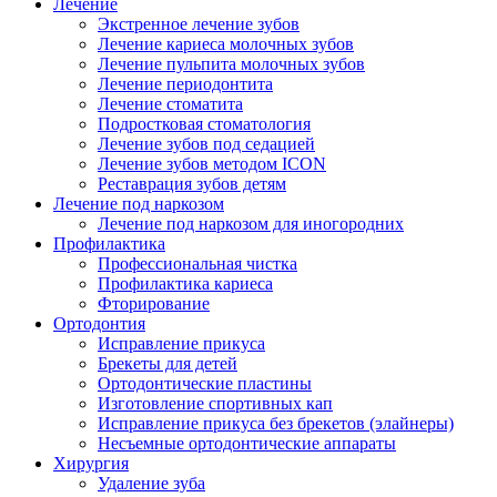
Лечение
Экстренное лечение зубов
Лечение кариеса молочных зубов
Лечение пульпита молочных зубов
Лечение периодонтита
Лечение стоматита
Подростковая стоматология
Лечение зубов под седацией
Лечение зубов методом ICON
Реставрация зубов детям
Лечение под наркозом
Лечение под наркозом для иногородних
Профилактика
Профессиональная чистка
Профилактика кариеса
Фторирование
Ортодонтия
Исправление прикуса
Брекеты для детей
Ортодонтические пластины
Изготовление спортивных кап
Исправление прикуса без брекетов (элайнеры)
Несъемные ортодонтические аппараты
Хирургия
Удаление зуба