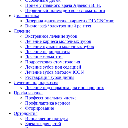
Особенным детям
Прием у главного врача Адаевой В. Н.
Первичный прием детского стоматолога
Диагностика
Лазерная диагностика кариеса / DIAGNOcam
Визиограф / электронный рентген
Лечение
Экстренное лечение зубов
Лечение кариеса молочных зубов
Лечение пульпита молочных зубов
Лечение периодонтита
Лечение стоматита
Подростковая стоматология
Лечение зубов под седацией
Лечение зубов методом ICON
Реставрация зубов детям
Лечение под наркозом
Лечение под наркозом для иногородних
Профилактика
Профессиональная чистка
Профилактика кариеса
Фторирование
Ортодонтия
Исправление прикуса
Брекеты для детей