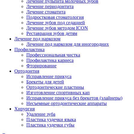
Лечение пульпита молочных зубов
Лечение периодонтита
Лечение стоматита
Подростковая стоматология
Лечение зубов под седацией
Лечение зубов методом ICON
Реставрация зубов детям
Лечение под наркозом
Лечение под наркозом для иногородних
Профилактика
Профессиональная чистка
Профилактика кариеса
Фторирование
Ортодонтия
Исправление прикуса
Брекеты для детей
Ортодонтические пластины
Изготовление спортивных кап
Исправление прикуса без брекетов (элайнеры)
Несъемные ортодонтические аппараты
Хирургия
Удаление зуба
Пластика уздечки языка
Пластика уздечки губы