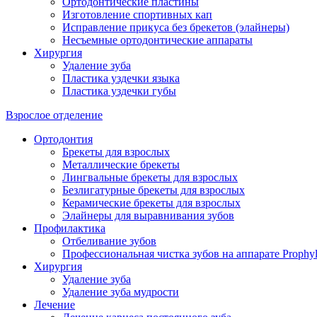
Ортодонтические пластины
Изготовление спортивных кап
Исправление прикуса без брекетов (элайнеры)
Несъемные ортодонтические аппараты
Хирургия
Удаление зуба
Пластика уздечки языка
Пластика уздечки губы
Взрослое отделение
Ортодонтия
Брекеты для взрослых
Металлические брекеты
Лингвальные брекеты для взрослых
Безлигатурные брекеты для взрослых
Керамические брекеты для взрослых
Элайнеры для выравнивания зубов
Профилактика
Отбеливание зубов
Профессиональная чистка зубов на аппарате Prophyl
Хирургия
Удаление зуба
Удаление зуба мудрости
Лечение