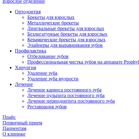
Взрослое отделение
Ортодонтия
Брекеты для взрослых
Металлические брекеты
Лингвальные брекеты для взрослых
Безлигатурные брекеты для взрослых
Керамические брекеты для взрослых
Элайнеры для выравнивания зубов
Профилактика
Отбеливание зубов
Профессиональная чистка зубов на аппарате Prophyl
Хирургия
Удаление зуба
Удаление зуба мудрости
Лечение
Лечение кариеса постоянного зуба
Лечение пульпита постоянного зуба
Лечение периодонтита постоянного зуба
Реставрация зубов
Прайс
Первичный прием
Пациентам
О клинике