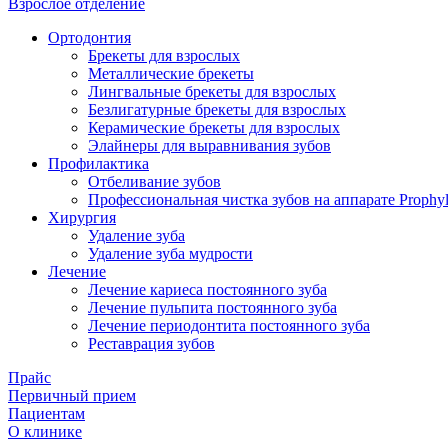
Взрослое отделение
Ортодонтия
Брекеты для взрослых
Металлические брекеты
Лингвальные брекеты для взрослых
Безлигатурные брекеты для взрослых
Керамические брекеты для взрослых
Элайнеры для выравнивания зубов
Профилактика
Отбеливание зубов
Профессиональная чистка зубов на аппарате Prophyl
Хирургия
Удаление зуба
Удаление зуба мудрости
Лечение
Лечение кариеса постоянного зуба
Лечение пульпита постоянного зуба
Лечение периодонтита постоянного зуба
Реставрация зубов
Прайс
Первичный прием
Пациентам
О клинике