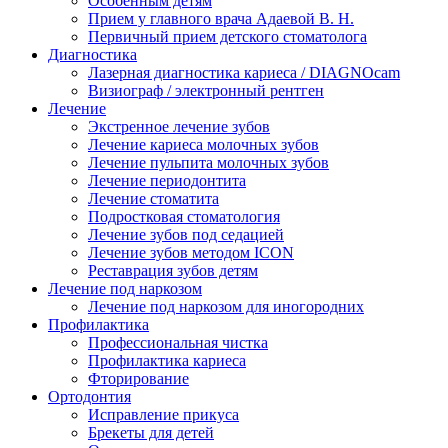
Особенным детям
Прием у главного врача Адаевой В. Н.
Первичный прием детского стоматолога
Диагностика
Лазерная диагностика кариеса / DIAGNOcam
Визиограф / электронный рентген
Лечение
Экстренное лечение зубов
Лечение кариеса молочных зубов
Лечение пульпита молочных зубов
Лечение периодонтита
Лечение стоматита
Подростковая стоматология
Лечение зубов под седацией
Лечение зубов методом ICON
Реставрация зубов детям
Лечение под наркозом
Лечение под наркозом для иногородних
Профилактика
Профессиональная чистка
Профилактика кариеса
Фторирование
Ортодонтия
Исправление прикуса
Брекеты для детей