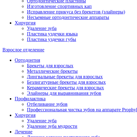
Ортодонтические пластины
Изготовление спортивных кап
Исправление прикуса без брекетов (элайнеры)
Несъемные ортодонтические аппараты
Хирургия
Удаление зуба
Пластика уздечки языка
Пластика уздечки губы
Взрослое отделение
Ортодонтия
Брекеты для взрослых
Металлические брекеты
Лингвальные брекеты для взрослых
Безлигатурные брекеты для взрослых
Керамические брекеты для взрослых
Элайнеры для выравнивания зубов
Профилактика
Отбеливание зубов
Профессиональная чистка зубов на аппарате Prophyl
Хирургия
Удаление зуба
Удаление зуба мудрости
Лечение