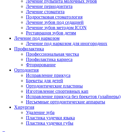
Лечение пульпита молочных зубов
Лечение периодонтита
Лечение стоматита
Подростковая стоматология
Лечение зубов под седацией
Лечение зубов методом ICON
Реставрация зубов детям
Лечение под наркозом
Лечение под наркозом для иногородних
Профилактика
Профессиональная чистка
Профилактика кариеса
Фторирование
Ортодонтия
Исправление прикуса
Брекеты для детей
Ортодонтические пластины
Изготовление спортивных кап
Исправление прикуса без брекетов (элайнеры)
Несъемные ортодонтические аппараты
Хирургия
Удаление зуба
Пластика уздечки языка
Пластика уздечки губы