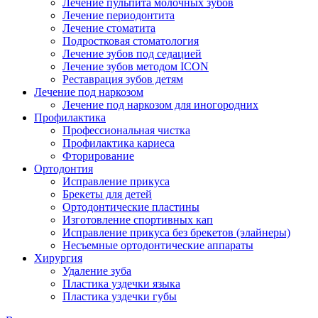
Лечение пульпита молочных зубов
Лечение периодонтита
Лечение стоматита
Подростковая стоматология
Лечение зубов под седацией
Лечение зубов методом ICON
Реставрация зубов детям
Лечение под наркозом
Лечение под наркозом для иногородних
Профилактика
Профессиональная чистка
Профилактика кариеса
Фторирование
Ортодонтия
Исправление прикуса
Брекеты для детей
Ортодонтические пластины
Изготовление спортивных кап
Исправление прикуса без брекетов (элайнеры)
Несъемные ортодонтические аппараты
Хирургия
Удаление зуба
Пластика уздечки языка
Пластика уздечки губы