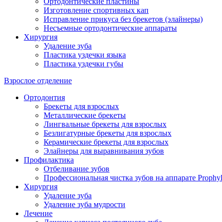
Ортодонтические пластины
Изготовление спортивных кап
Исправление прикуса без брекетов (элайнеры)
Несъемные ортодонтические аппараты
Хирургия
Удаление зуба
Пластика уздечки языка
Пластика уздечки губы
Взрослое отделение
Ортодонтия
Брекеты для взрослых
Металлические брекеты
Лингвальные брекеты для взрослых
Безлигатурные брекеты для взрослых
Керамические брекеты для взрослых
Элайнеры для выравнивания зубов
Профилактика
Отбеливание зубов
Профессиональная чистка зубов на аппарате Prophyl
Хирургия
Удаление зуба
Удаление зуба мудрости
Лечение