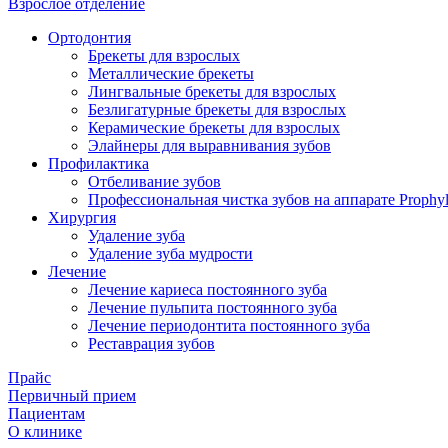
Взрослое отделение
Ортодонтия
Брекеты для взрослых
Металлические брекеты
Лингвальные брекеты для взрослых
Безлигатурные брекеты для взрослых
Керамические брекеты для взрослых
Элайнеры для выравнивания зубов
Профилактика
Отбеливание зубов
Профессиональная чистка зубов на аппарате Prophyl
Хирургия
Удаление зуба
Удаление зуба мудрости
Лечение
Лечение кариеса постоянного зуба
Лечение пульпита постоянного зуба
Лечение периодонтита постоянного зуба
Реставрация зубов
Прайс
Первичный прием
Пациентам
О клинике