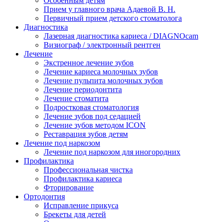
Особенным детям
Прием у главного врача Адаевой В. Н.
Первичный прием детского стоматолога
Диагностика
Лазерная диагностика кариеса / DIAGNOcam
Визиограф / электронный рентген
Лечение
Экстренное лечение зубов
Лечение кариеса молочных зубов
Лечение пульпита молочных зубов
Лечение периодонтита
Лечение стоматита
Подростковая стоматология
Лечение зубов под седацией
Лечение зубов методом ICON
Реставрация зубов детям
Лечение под наркозом
Лечение под наркозом для иногородних
Профилактика
Профессиональная чистка
Профилактика кариеса
Фторирование
Ортодонтия
Исправление прикуса
Брекеты для детей