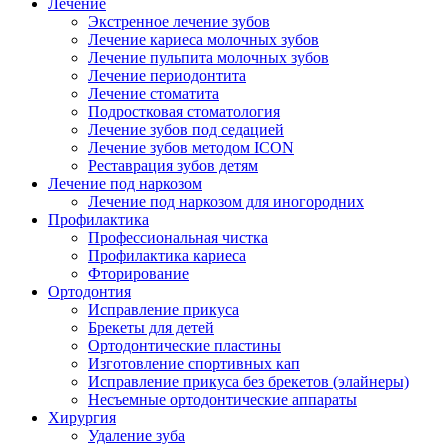
Лечение
Экстренное лечение зубов
Лечение кариеса молочных зубов
Лечение пульпита молочных зубов
Лечение периодонтита
Лечение стоматита
Подростковая стоматология
Лечение зубов под седацией
Лечение зубов методом ICON
Реставрация зубов детям
Лечение под наркозом
Лечение под наркозом для иногородних
Профилактика
Профессиональная чистка
Профилактика кариеса
Фторирование
Ортодонтия
Исправление прикуса
Брекеты для детей
Ортодонтические пластины
Изготовление спортивных кап
Исправление прикуса без брекетов (элайнеры)
Несъемные ортодонтические аппараты
Хирургия
Удаление зуба