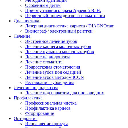
Методики адаптации
Особенным детям
Прием у главного врача Адаевой В. Н.
Первичный прием детского стоматолога
Диагностика
Лазерная диагностика кариеса / DIAGNOcam
Визиограф / электронный рентген
Лечение
Экстренное лечение зубов
Лечение кариеса молочных зубов
Лечение пульпита молочных зубов
Лечение периодонтита
Лечение стоматита
Подростковая стоматология
Лечение зубов под седацией
Лечение зубов методом ICON
Реставрация зубов детям
Лечение под наркозом
Лечение под наркозом для иногородних
Профилактика
Профессиональная чистка
Профилактика кариеса
Фторирование
Ортодонтия
Исправление прикуса