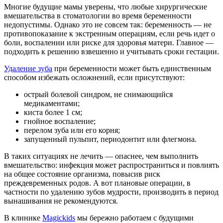
Многие будущие мамы уверены, что любые хирургические
вмешательства в стоматологии во время беременности
недопустимы. Однако это не совсем так: беременность — не
противопоказание к экстренным операциям, если речь идет о
боли, воспалении или риске для здоровья матери. Главное —
подходить к решению взвешенно и учитывать сроки гестации.
Удаление зуба
при беременности может быть единственным
способом избежать осложнений, если присутствуют:
острый болевой синдром, не снимающийся
медикаментами;
киста более 1 см;
гнойное воспаление;
перелом зуба или его корня;
запущенный пульпит, периодонтит или флегмона.
В таких ситуациях не лечить — опаснее, чем выполнить
вмешательство: инфекция может распространиться и повлиять
на общее состояние организма, повысив риск
преждевременных родов. А вот плановые операции, в
частности по удалению зубов мудрости, производить в период
вынашивания не рекомендуются.
В клинике
Magickids
мы бережно работаем с будущими