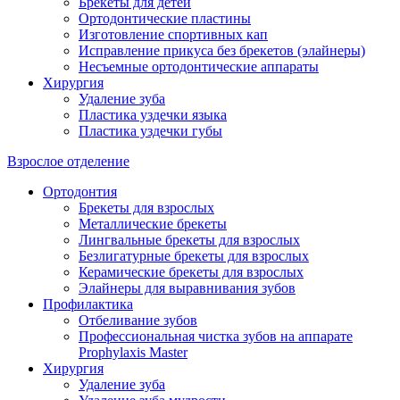
Брекеты для детей
Ортодонтические пластины
Изготовление спортивных кап
Исправление прикуса без брекетов (элайнеры)
Несъемные ортодонтические аппараты
Хирургия
Удаление зуба
Пластика уздечки языка
Пластика уздечки губы
Взрослое отделение
Ортодонтия
Брекеты для взрослых
Металлические брекеты
Лингвальные брекеты для взрослых
Безлигатурные брекеты для взрослых
Керамические брекеты для взрослых
Элайнеры для выравнивания зубов
Профилактика
Отбеливание зубов
Профессиональная чистка зубов на аппарате
Prophylaxis Master
Хирургия
Удаление зуба