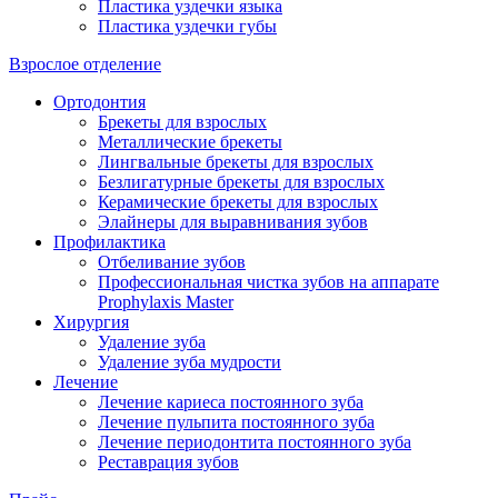
Пластика уздечки языка
Пластика уздечки губы
Взрослое отделение
Ортодонтия
Брекеты для взрослых
Металлические брекеты
Лингвальные брекеты для взрослых
Безлигатурные брекеты для взрослых
Керамические брекеты для взрослых
Элайнеры для выравнивания зубов
Профилактика
Отбеливание зубов
Профессиональная чистка зубов на аппарате
Prophylaxis Master
Хирургия
Удаление зуба
Удаление зуба мудрости
Лечение
Лечение кариеса постоянного зуба
Лечение пульпита постоянного зуба
Лечение периодонтита постоянного зуба
Реставрация зубов