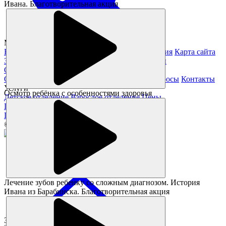
Ивана. Благотворительная акция
Magickids Новосибирск, 2026
Благотворительность
Юридическая информация
Карта сайта
Заявление на получение справки из налоговой
О нас
О клинике
Специалисты
Отзывы
Частые вопросы
Контакты
Услуги
Осмотр ребёнка с особенностями здоровья
Детское отделение
Взрослое отделение
Цены
Полезное
Памятка пациента
Статьи
Акции
© Все права защищены.
Лечение зубов ребенку со сложным диагнозом. История
Ивана из Барабинска. Благотворительная акция
Заказать звонок