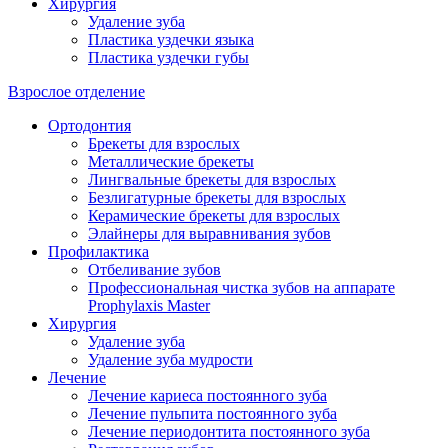
Хирургия
Удаление зуба
Пластика уздечки языка
Пластика уздечки губы
Взрослое отделение
Ортодонтия
Брекеты для взрослых
Металлические брекеты
Лингвальные брекеты для взрослых
Безлигатурные брекеты для взрослых
Керамические брекеты для взрослых
Элайнеры для выравнивания зубов
Профилактика
Отбеливание зубов
Профессиональная чистка зубов на аппарате
Prophylaxis Master
Хирургия
Удаление зуба
Удаление зуба мудрости
Лечение
Лечение кариеса постоянного зуба
Лечение пульпита постоянного зуба
Лечение периодонтита постоянного зуба