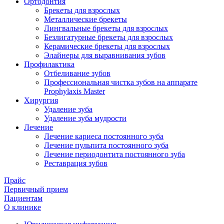
Ортодонтия
Брекеты для взрослых
Металлические брекеты
Лингвальные брекеты для взрослых
Безлигатурные брекеты для взрослых
Керамические брекеты для взрослых
Элайнеры для выравнивания зубов
Профилактика
Отбеливание зубов
Профессиональная чистка зубов на аппарате
Prophylaxis Master
Хирургия
Удаление зуба
Удаление зуба мудрости
Лечение
Лечение кариеса постоянного зуба
Лечение пульпита постоянного зуба
Лечение периодонтита постоянного зуба
Реставрация зубов
Прайс
Первичный прием
Пациентам
О клинике