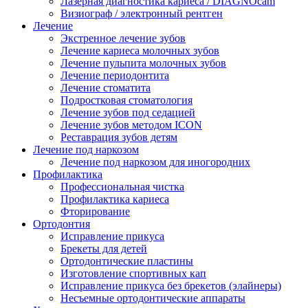
Лазерная диагностика кариеса / DIAGNOcam
Визиограф / электронный рентген
Лечение
Экстренное лечение зубов
Лечение кариеса молочных зубов
Лечение пульпита молочных зубов
Лечение периодонтита
Лечение стоматита
Подростковая стоматология
Лечение зубов под седацией
Лечение зубов методом ICON
Реставрация зубов детям
Лечение под наркозом
Лечение под наркозом для иногородних
Профилактика
Профессиональная чистка
Профилактика кариеса
Фторирование
Ортодонтия
Исправление прикуса
Брекеты для детей
Ортодонтические пластины
Изготовление спортивных кап
Исправление прикуса без брекетов (элайнеры)
Несъемные ортодонтические аппараты