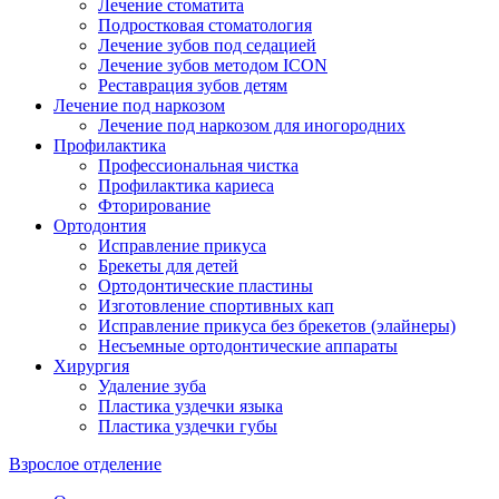
Лечение стоматита
Подростковая стоматология
Лечение зубов под седацией
Лечение зубов методом ICON
Реставрация зубов детям
Лечение под наркозом
Лечение под наркозом для иногородних
Профилактика
Профессиональная чистка
Профилактика кариеса
Фторирование
Ортодонтия
Исправление прикуса
Брекеты для детей
Ортодонтические пластины
Изготовление спортивных кап
Исправление прикуса без брекетов (элайнеры)
Несъемные ортодонтические аппараты
Хирургия
Удаление зуба
Пластика уздечки языка
Пластика уздечки губы
Взрослое отделение