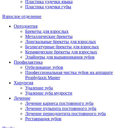
Пластика уздечки языка
Пластика уздечки губы
Взрослое отделение
Ортодонтия
Брекеты для взрослых
Металлические брекеты
Лингвальные брекеты для взрослых
Безлигатурные брекеты для взрослых
Керамические брекеты для взрослых
Элайнеры для выравнивания зубов
Профилактика
Отбеливание зубов
Профессиональная чистка зубов на аппарате
Prophylaxis Master
Хирургия
Удаление зуба
Удаление зуба мудрости
Лечение
Лечение кариеса постоянного зуба
Лечение пульпита постоянного зуба
Лечение периодонтита постоянного зуба
Реставрация зубов