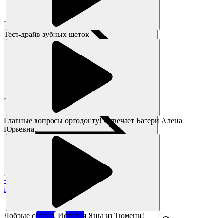
Тест-драйв зубных щеток
Главные вопросы ортодонту! Отвечает Багери Алена
Юрьевна.
+7 383 373-05-05
info@magikids.ru
Добрые сердца. История Яны из Тюмени!