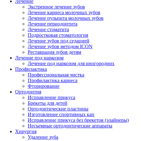
Лечение
Экстренное лечение зубов
Лечение кариеса молочных зубов
Лечение пульпита молочных зубов
Лечение периодонтита
Лечение стоматита
Подростковая стоматология
Лечение зубов под седацией
Лечение зубов методом ICON
Реставрация зубов детям
Лечение под наркозом
Лечение под наркозом для иногородних
Профилактика
Профессиональная чистка
Профилактика кариеса
Фторирование
Ортодонтия
Исправление прикуса
Брекеты для детей
Ортодонтические пластины
Изготовление спортивных кап
Исправление прикуса без брекетов (элайнеры)
Несъемные ортодонтические аппараты
Хирургия
Удаление зуба