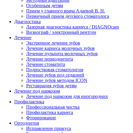
Методики адаптации
Особенным детям
Прием у главного врача Адаевой В. Н.
Первичный прием детского стоматолога
Диагностика
Лазерная диагностика кариеса / DIAGNOcam
Визиограф / электронный рентген
Лечение
Экстренное лечение зубов
Лечение кариеса молочных зубов
Лечение пульпита молочных зубов
Лечение периодонтита
Лечение стоматита
Подростковая стоматология
Лечение зубов под седацией
Лечение зубов методом ICON
Реставрация зубов детям
Лечение под наркозом
Лечение под наркозом для иногородних
Профилактика
Профессиональная чистка
Профилактика кариеса
Фторирование
Ортодонтия
Исправление прикуса