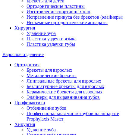
Брекеты для детей
Ортодонтические пластины
Изготовление спортивных кап
Исправление прикуса без брекетов (элайнеры)
Несъемные ортодонтические аппараты
Хирургия
Удаление зуба
Пластика уздечки языка
Пластика уздечки губы
Взрослое отделение
Ортодонтия
Брекеты для взрослых
Металлические брекеты
Лингвальные брекеты для взрослых
Безлигатурные брекеты для взрослых
Керамические брекеты для взрослых
Элайнеры для выравнивания зубов
Профилактика
Отбеливание зубов
Профессиональная чистка зубов на аппарате
Prophylaxis Master
Хирургия
Удаление зуба