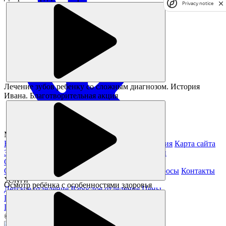
Privacy notice
Лечение зубов ребенку со сложным диагнозом. История
Ивана. Благотворительная акция
Magickids Новосибирск, 2026
Благотворительность
Юридическая информация
Карта сайта
Заявление на получение справки из налоговой
О нас
О клинике
Специалисты
Отзывы
Частые вопросы
Контакты
Услуги
Осмотр ребёнка с особенностями здоровья
Детское отделение
Взрослое отделение
Цены
Полезное
Памятка пациента
Статьи
Акции
© Все права защищены.