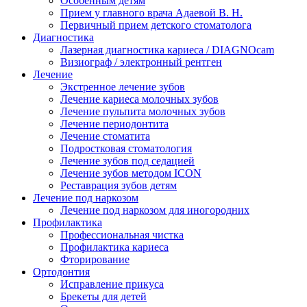
Особенным детям
Прием у главного врача Адаевой В. Н.
Первичный прием детского стоматолога
Диагностика
Лазерная диагностика кариеса / DIAGNOcam
Визиограф / электронный рентген
Лечение
Экстренное лечение зубов
Лечение кариеса молочных зубов
Лечение пульпита молочных зубов
Лечение периодонтита
Лечение стоматита
Подростковая стоматология
Лечение зубов под седацией
Лечение зубов методом ICON
Реставрация зубов детям
Лечение под наркозом
Лечение под наркозом для иногородних
Профилактика
Профессиональная чистка
Профилактика кариеса
Фторирование
Ортодонтия
Исправление прикуса
Брекеты для детей