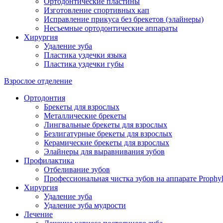
Ортодонтические пластины
Изготовление спортивных кап
Исправление прикуса без брекетов (элайнеры)
Несъемные ортодонтические аппараты
Хирургия
Удаление зуба
Пластика уздечки языка
Пластика уздечки губы
Взрослое отделение
Ортодонтия
Брекеты для взрослых
Металлические брекеты
Лингвальные брекеты для взрослых
Безлигатурные брекеты для взрослых
Керамические брекеты для взрослых
Элайнеры для выравнивания зубов
Профилактика
Отбеливание зубов
Профессиональная чистка зубов на аппарате Prophyl
Хирургия
Удаление зуба
Удаление зуба мудрости
Лечение