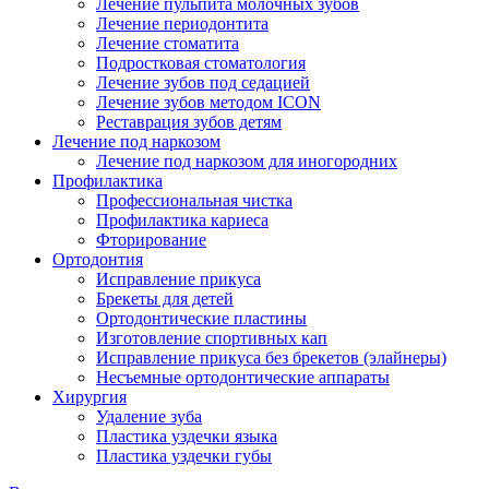
Лечение пульпита молочных зубов
Лечение периодонтита
Лечение стоматита
Подростковая стоматология
Лечение зубов под седацией
Лечение зубов методом ICON
Реставрация зубов детям
Лечение под наркозом
Лечение под наркозом для иногородних
Профилактика
Профессиональная чистка
Профилактика кариеса
Фторирование
Ортодонтия
Исправление прикуса
Брекеты для детей
Ортодонтические пластины
Изготовление спортивных кап
Исправление прикуса без брекетов (элайнеры)
Несъемные ортодонтические аппараты
Хирургия
Удаление зуба
Пластика уздечки языка
Пластика уздечки губы