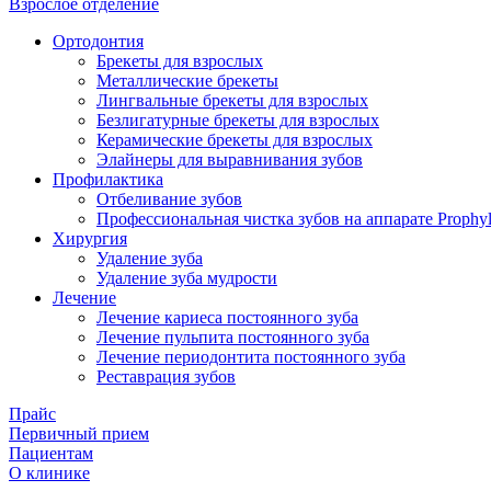
Взрослое отделение
Ортодонтия
Брекеты для взрослых
Металлические брекеты
Лингвальные брекеты для взрослых
Безлигатурные брекеты для взрослых
Керамические брекеты для взрослых
Элайнеры для выравнивания зубов
Профилактика
Отбеливание зубов
Профессиональная чистка зубов на аппарате Prophyl
Хирургия
Удаление зуба
Удаление зуба мудрости
Лечение
Лечение кариеса постоянного зуба
Лечение пульпита постоянного зуба
Лечение периодонтита постоянного зуба
Реставрация зубов
Прайс
Первичный прием
Пациентам
О клинике