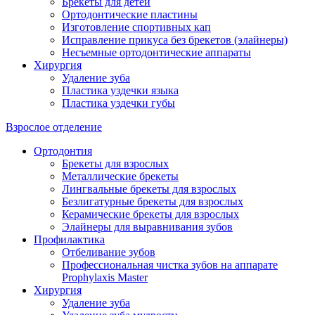
Брекеты для детей
Ортодонтические пластины
Изготовление спортивных кап
Исправление прикуса без брекетов (элайнеры)
Несъемные ортодонтические аппараты
Хирургия
Удаление зуба
Пластика уздечки языка
Пластика уздечки губы
Взрослое отделение
Ортодонтия
Брекеты для взрослых
Металлические брекеты
Лингвальные брекеты для взрослых
Безлигатурные брекеты для взрослых
Керамические брекеты для взрослых
Элайнеры для выравнивания зубов
Профилактика
Отбеливание зубов
Профессиональная чистка зубов на аппарате
Prophylaxis Master
Хирургия
Удаление зуба