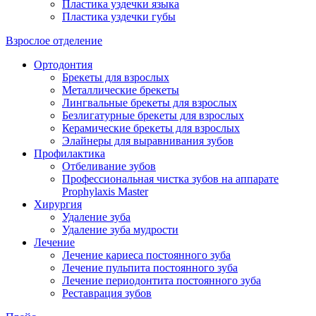
Пластика уздечки языка
Пластика уздечки губы
Взрослое отделение
Ортодонтия
Брекеты для взрослых
Металлические брекеты
Лингвальные брекеты для взрослых
Безлигатурные брекеты для взрослых
Керамические брекеты для взрослых
Элайнеры для выравнивания зубов
Профилактика
Отбеливание зубов
Профессиональная чистка зубов на аппарате
Prophylaxis Master
Хирургия
Удаление зуба
Удаление зуба мудрости
Лечение
Лечение кариеса постоянного зуба
Лечение пульпита постоянного зуба
Лечение периодонтита постоянного зуба
Реставрация зубов