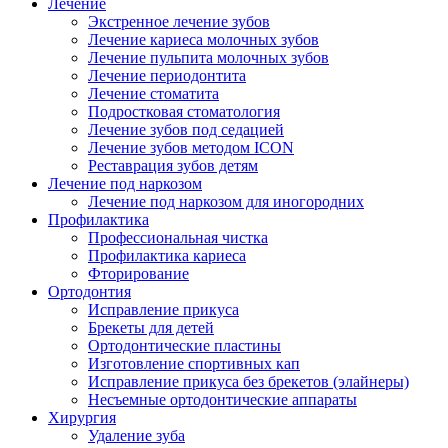
Лечение
Экстренное лечение зубов
Лечение кариеса молочных зубов
Лечение пульпита молочных зубов
Лечение периодонтита
Лечение стоматита
Подростковая стоматология
Лечение зубов под седацией
Лечение зубов методом ICON
Реставрация зубов детям
Лечение под наркозом
Лечение под наркозом для иногородних
Профилактика
Профессиональная чистка
Профилактика кариеса
Фторирование
Ортодонтия
Исправление прикуса
Брекеты для детей
Ортодонтические пластины
Изготовление спортивных кап
Исправление прикуса без брекетов (элайнеры)
Несъемные ортодонтические аппараты
Хирургия
Удаление зуба