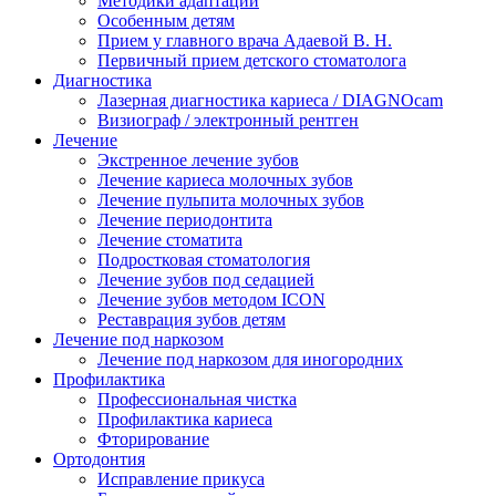
Методики адаптации
Особенным детям
Прием у главного врача Адаевой В. Н.
Первичный прием детского стоматолога
Диагностика
Лазерная диагностика кариеса / DIAGNOcam
Визиограф / электронный рентген
Лечение
Экстренное лечение зубов
Лечение кариеса молочных зубов
Лечение пульпита молочных зубов
Лечение периодонтита
Лечение стоматита
Подростковая стоматология
Лечение зубов под седацией
Лечение зубов методом ICON
Реставрация зубов детям
Лечение под наркозом
Лечение под наркозом для иногородних
Профилактика
Профессиональная чистка
Профилактика кариеса
Фторирование
Ортодонтия
Исправление прикуса