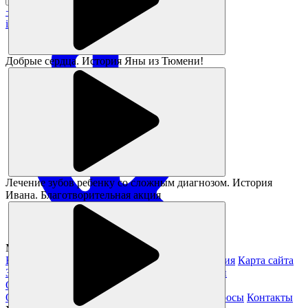
+7 383 373-05-05
info@magikids.ru
Добрые сердца. История Яны из Тюмени!
Лечение зубов ребенку со сложным диагнозом. История
Ивана. Благотворительная акция
Magickids Новосибирск, 2026
Благотворительность
Юридическая информация
Карта сайта
Заявление на получение справки из налоговой
О нас
О клинике
Специалисты
Отзывы
Частые вопросы
Контакты