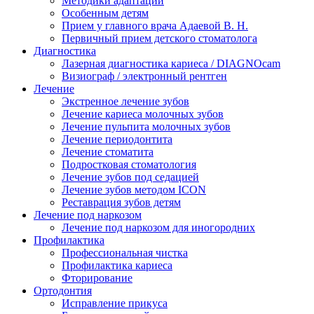
Методики адаптации
Особенным детям
Прием у главного врача Адаевой В. Н.
Первичный прием детского стоматолога
Диагностика
Лазерная диагностика кариеса / DIAGNOcam
Визиограф / электронный рентген
Лечение
Экстренное лечение зубов
Лечение кариеса молочных зубов
Лечение пульпита молочных зубов
Лечение периодонтита
Лечение стоматита
Подростковая стоматология
Лечение зубов под седацией
Лечение зубов методом ICON
Реставрация зубов детям
Лечение под наркозом
Лечение под наркозом для иногородних
Профилактика
Профессиональная чистка
Профилактика кариеса
Фторирование
Ортодонтия
Исправление прикуса