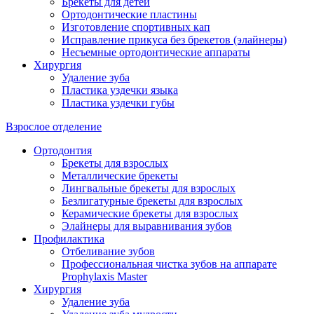
Брекеты для детей
Ортодонтические пластины
Изготовление спортивных кап
Исправление прикуса без брекетов (элайнеры)
Несъемные ортодонтические аппараты
Хирургия
Удаление зуба
Пластика уздечки языка
Пластика уздечки губы
Взрослое отделение
Ортодонтия
Брекеты для взрослых
Металлические брекеты
Лингвальные брекеты для взрослых
Безлигатурные брекеты для взрослых
Керамические брекеты для взрослых
Элайнеры для выравнивания зубов
Профилактика
Отбеливание зубов
Профессиональная чистка зубов на аппарате
Prophylaxis Master
Хирургия
Удаление зуба