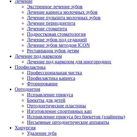
Лечение
Экстренное лечение зубов
Лечение кариеса молочных зубов
Лечение пульпита молочных зубов
Лечение периодонтита
Лечение стоматита
Подростковая стоматология
Лечение зубов под седацией
Лечение зубов методом ICON
Реставрация зубов детям
Лечение под наркозом
Лечение под наркозом для иногородних
Профилактика
Профессиональная чистка
Профилактика кариеса
Фторирование
Ортодонтия
Исправление прикуса
Брекеты для детей
Ортодонтические пластины
Изготовление спортивных кап
Исправление прикуса без брекетов (элайнеры)
Несъемные ортодонтические аппараты
Хирургия
Удаление зуба