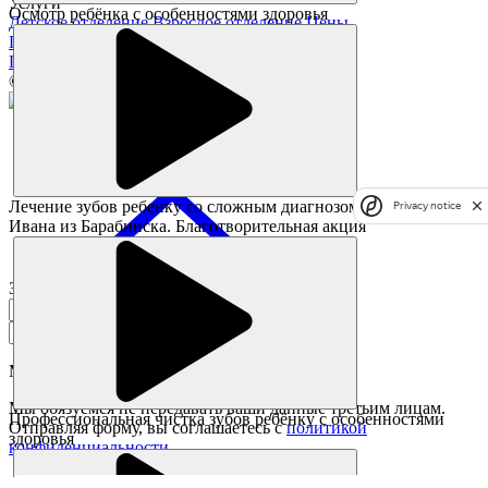
Услуги
Осмотр ребёнка с особенностями здоровья
Детское отделение
Взрослое отделение
Цены
Полезное
Памятка пациента
Статьи
Акции
© Все права защищены.
Лечение зубов ребенку со сложным диагнозом. История
Privacy notice
Ивана из Барабинска. Благотворительная акция
Заказать звонок
Мы перезвоним в течении
7 минут
Мы обязуемся не передавать ваши данные третьим лицам.
Профессиональная чистка зубов ребёнку с особенностями
Отправляя форму, вы соглашаетесь с
политикой
здоровья
конфиденциальности