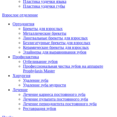
Пластика уздечки языка
Пластика уздечки губы
Взрослое отделение
Ортодонтия
Брекеты для взрослых
Металлические брекеты
Лингвальные брекеты для взрослых
Безлигатурные брекеты для взрослых
Керамические брекеты для взрослых
Элайнеры для выравнивания зубов
Профилактика
Отбеливание зубов
Профессиональная чистка зубов на аппарате
Prophylaxis Master
Хирургия
Удаление зуба
Удаление зуба мудрости
Лечение
Лечение кариеса постоянного зуба
Лечение пульпита постоянного зуба
Лечение периодонтита постоянного зуба
Реставрация зубов